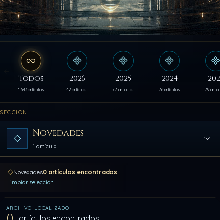
Todos
2026
2025
2024
202
1.643 artículos
42 artículos
77 artículos
76 artículos
79 artíc
SECCIÓN
Novedades
1 artículo
0 artículos encontrados
Novedades
Limpiar selección
ARCHIVO LOCALIZADO
0
artículos encontrados