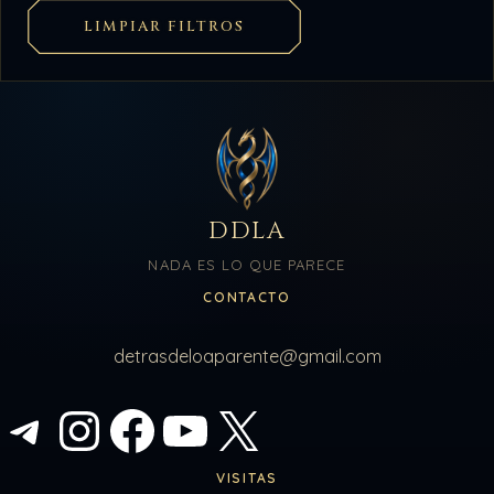
LIMPIAR FILTROS
DDLA
NADA ES LO QUE PARECE
CONTACTO
detrasdeloaparente@gmail.com
Telegram
Instagram
Facebook
YouTube
X
VISITAS