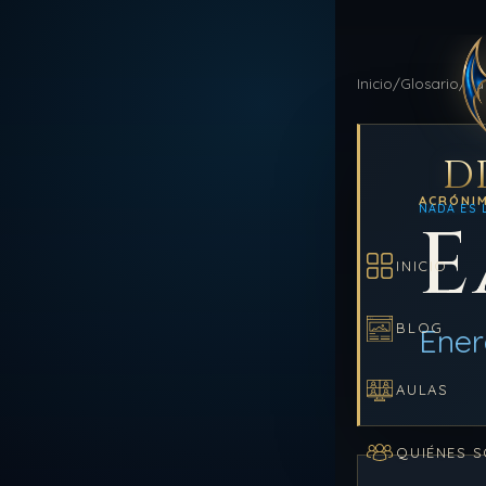
Inicio
/
Glosario
/
Ea
D
ACRÓNI
NADA ES 
E
INICIO
BLOG
Ener
AULAS
QUIÉNES 