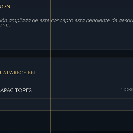
ción
A
ción ampliada de este concepto está pendiente de desarr
ONES
 aparece en
1 apar
CAPACITORES