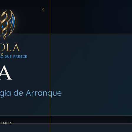
DLA
MO
LO QUE PARECE
a
gía de Arranque
SOMOS