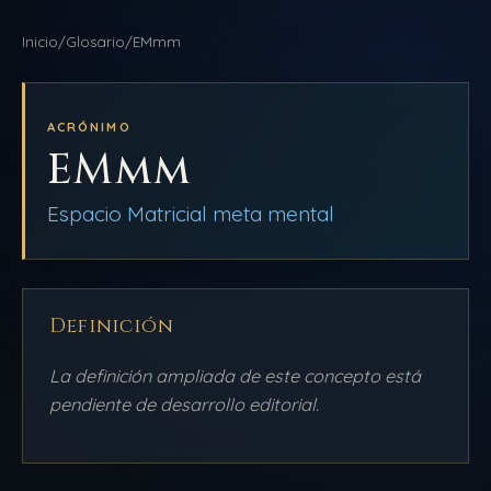
NAVEGACIÓN
Inicio
/
Glosario
/
EMmm
DDLA
INICIO
BLOG
ACRÓNIMO
EMmm
AULAS
QUIÉNES SOMOS
Espacio Matricial meta mental
BIBLIOTECA
PRODUCCIONES
Definición
AMEQC
La definición ampliada de este concepto está
pendiente de desarrollo editorial.