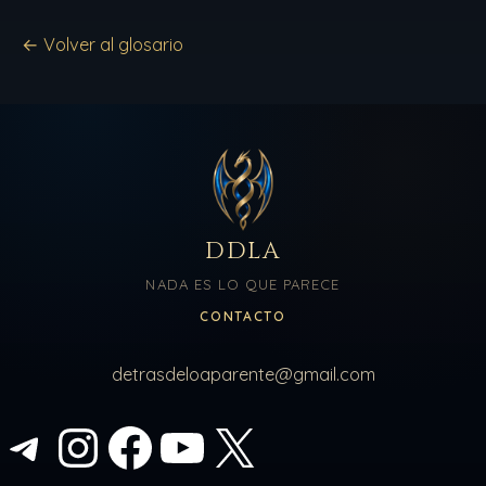
← Volver al glosario
DDLA
NADA ES LO QUE PARECE
CONTACTO
detrasdeloaparente@gmail.com
Telegram
Instagram
Facebook
YouTube
X