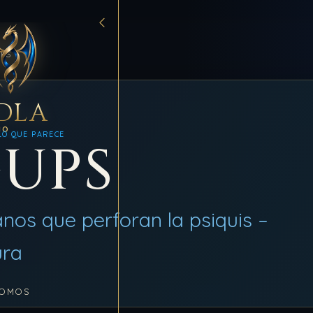
PS
DLA
MO
LO QUE PARECE
UPS
nos que perforan la psiquis –
ura
SOMOS