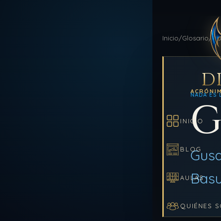
Inicio
/
Glosario
/
GU
D
ACRÓNI
NADA ES 
G
INICIO
BLOG
Gusa
Bas
AULAS
QUIÉNES 