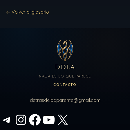
← Volver al glosario
DDLA
NADA ES LO QUE PARECE
CONTACTO
detrasdeloaparente@gmail.com
Telegram
Instagram
Facebook
YouTube
X