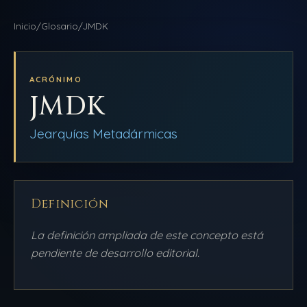
NAVEGACIÓN
Inicio
/
Glosario
/
JMDK
DDLA
INICIO
BLOG
ACRÓNIMO
JMDK
AULAS
QUIÉNES SOMOS
Jearquías Metadármicas
BIBLIOTECA
PRODUCCIONES
Definición
AMEQC
La definición ampliada de este concepto está
pendiente de desarrollo editorial.