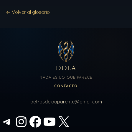
← Volver al glosario
DDLA
NADA ES LO QUE PARECE
CONTACTO
detrasdeloaparente@gmail.com
Telegram
Instagram
Facebook
YouTube
X