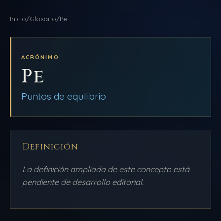
NAVEGACIÓN
Inicio
/
Glosario
/
Pe
DDLA
INICIO
BLOG
ACRÓNIMO
Pe
AULAS
QUIÉNES SOMOS
Puntos de equilibrio
BIBLIOTECA
PRODUCCIONES
Definición
AMEQC
La definición ampliada de este concepto está
pendiente de desarrollo editorial.