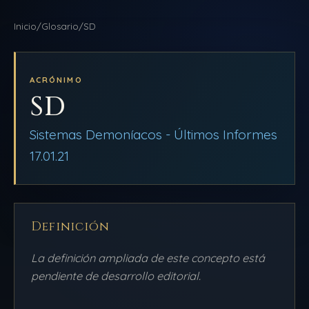
NAVEGACIÓN
Inicio
/
Glosario
/
SD
DDLA
INICIO
BLOG
ACRÓNIMO
SD
AULAS
QUIÉNES SOMOS
Sistemas Demoníacos - Últimos Informes
17.01.21
BIBLIOTECA
PRODUCCIONES
AMEQC
Definición
La definición ampliada de este concepto está
pendiente de desarrollo editorial.