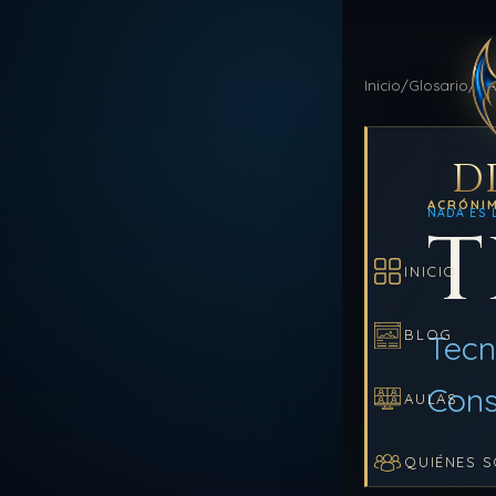
Inicio
/
Glosario
/
TI
D
ACRÓNI
NADA ES 
T
INICIO
BLOG
Tecno
Cons
AULAS
QUIÉNES 