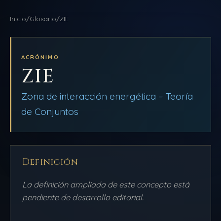
NAVEGACIÓN
Inicio
/
Glosario
/
ZIE
DDLA
INICIO
BLOG
ACRÓNIMO
ZIE
AULAS
QUIÉNES SOMOS
Zona de interacción energética – Teoría
de Conjuntos
BIBLIOTECA
PRODUCCIONES
AMEQC
Definición
La definición ampliada de este concepto está
pendiente de desarrollo editorial.