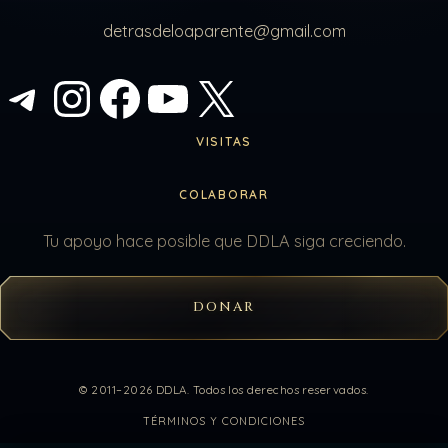
detrasdeloaparente@gmail.com
Telegram
Instagram
Facebook
YouTube
X
VISITAS
COLABORAR
Tu apoyo hace posible que DDLA siga creciendo.
DONAR
© 2011–2026 DDLA. Todos los derechos reservados.
TÉRMINOS Y CONDICIONES