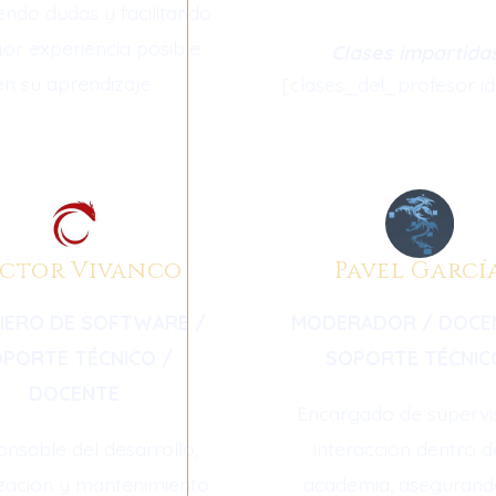
endo dudas y facilitando
jor experiencia posible
Clases impartida
en su aprendizaje.
[clases_del_profesor id
ctor Vivanco
Pavel Garcí
NIERO DE SOFTWARE /
MODERADOR / DOCE
PORTE TÉCNICO /
SOPORTE TÉCNI
DOCENTE
Encargado de supervis
nsable del desarrollo,
interacción dentro d
zación y mantenimiento
academia, asegurand