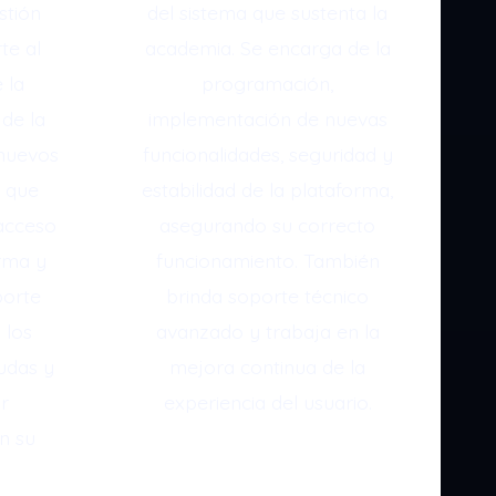
stión
del sistema que sustenta la
te al
academia. Se encarga de la
 la
programación,
de la
implementación de nuevas
 nuevos
funcionalidades, seguridad y
 que
estabilidad de la plataforma,
acceso
asegurando su correcto
rma y
funcionamiento. También
porte
brinda soporte técnico
 los
avanzado y trabaja en la
udas y
mejora continua de la
or
experiencia del usuario.
n su