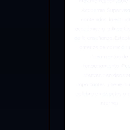
Máximo responsable 
Academia. Supervisa
contenidos, la estruc
académica y la línea fil
de la enseñanza. Establ
criterios de admisión 
lineamientos de
funcionamiento. Pu
intervenir en decisi
importantes y tiene la 
palabra en disputas o a
internos.