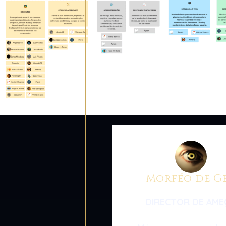
Morféo de G
DIRECTOR DE AME