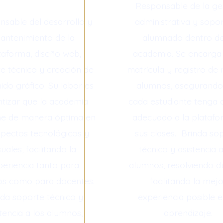
Responsable de la ge
sable del desarrollo y
administrativa y sopor
antenimiento de la
alumnado dentro de
taforma, diseño web,
academia. Se encarga 
e técnico y creación de
matrícula y registro de
ido gráfico. Su labor es
alumnos, asegurando
tizar que la academia
cada estudiante tenga 
ne de manera óptima en
adecuado a la platafo
spectos tecnológicos y
sus clases. Brinda so
suales, facilitando la
técnico y asistencia a
periencia tanto para
alumnos, resolviendo d
s como para docentes.
facilitando la mej
nda soporte técnico y
experiencia posible e
stencia a los alumnos,
aprendizaje.