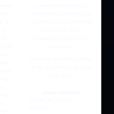
 orden
preguntas, aclara dudas y
e las
fomentan la participación de
ye la
los alumnos. Evalúa el nivel de
 la
comprensión de los
s de
estudiantes a través de sus
ción de
comentarios.
ntre
Encargado de editar los vídeos
uede
de las reuniones que se suben
soporte
a las clases.
antes
io.
Clases impartidas:
r las
[clases_del_profesor
s
id="1605"]
onder