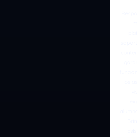
Respon
m
pla
soport
conten
garan
funcio
los a
vi
ex
alumno
Bri
asi