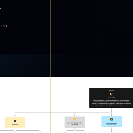
A
ONES