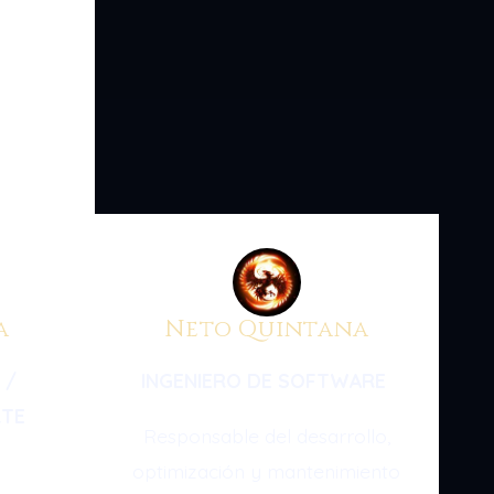
a
Neto Quintana
 /
INGENIERO DE SOFTWARE
RTE
Responsable del desarrollo,
optimización y mantenimiento