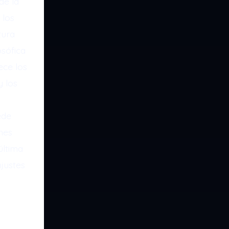
de la
 los
tura
osófica
ece los
y los
ede
ones
última
justes