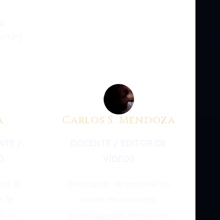
s:
="17"]
a
Carlos S. Mendoza
NTE /
DOCENTE / EDITOR DE
CO
VÍDEOS
ar la
Encargado de impartir las
e la
clases en sus áreas
o un
especializadas. Responde