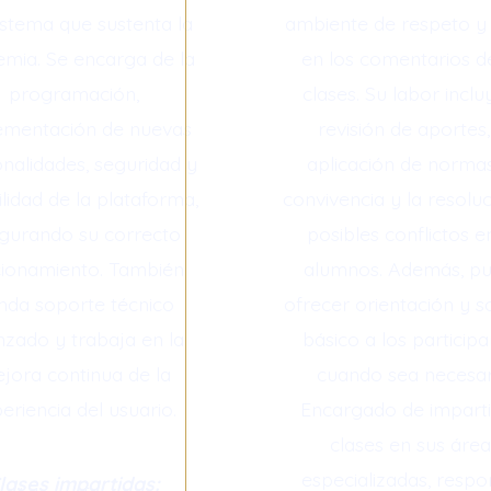
istema que sustenta la
ambiente de respeto y
mia. Se encarga de la
en los comentarios d
programación,
clases. Su labor inclu
ementación de nuevas
revisión de aportes,
onalidades, seguridad y
aplicación de norma
ilidad de la plataforma,
convivencia y la resolu
gurando su correcto
posibles conflictos e
cionamiento. También
alumnos. Además, p
inda soporte técnico
ofrecer orientación y 
zado y trabaja en la
básico a los particip
jora continua de la
cuando sea necesar
eriencia del usuario.
Encargado de imparti
clases en sus área
especializadas, resp
lases impartidas: