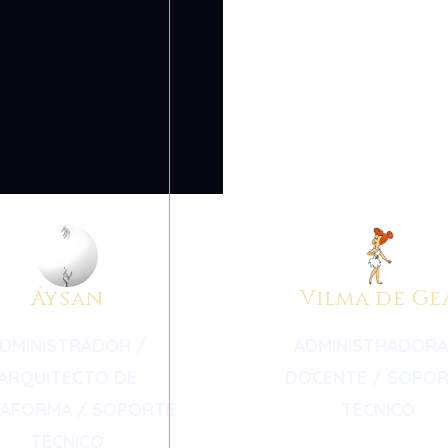
Áysan
Vilma de Ge
DMINISTRADOR /
ADMINISTRADORA
ARQUITECTO DE
DOCENTE / SOPO
TAFORMA / SOPORTE
TÉCNICO
TÉCNICO