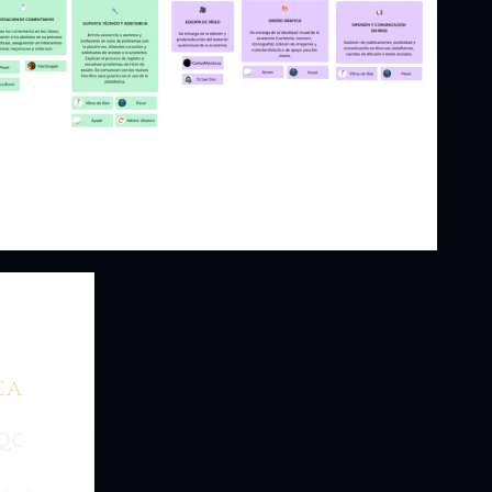
ea
QC