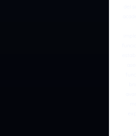
del s
acade
impl
funci
estab
ase
fun
br
avan
me
exp
C