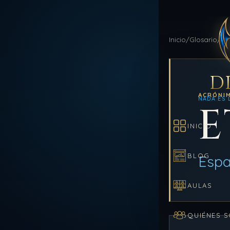
Inicio
/
Glosario
/
ET
D
ACRÓNI
NADA ES 
E
INICIO
BLOG
Espa
AULAS
QUIÉNES 