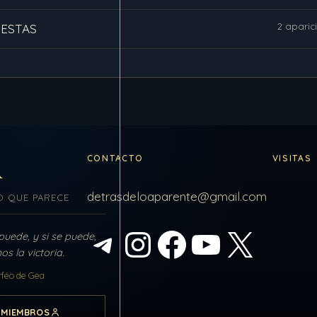
2 aparic
UESTAS
CONTACTO
VISITAS
A
detrasdeloaparente@gmail.com
O QUE PARECE
 puede, y si se puede,
Telegram
Instagram
Facebook
YouTube
X
s la victoria.
féo de Gea
 MIEMBROS