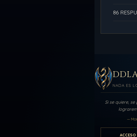
86 RESP
DDL
NADA ES L
Si se quiere, se
lograremo
— Mor
ACCESO