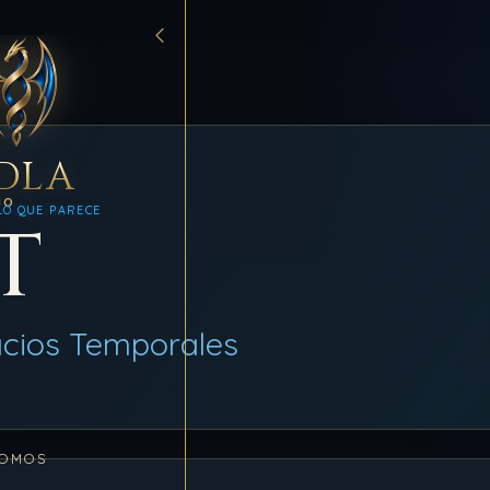
DLA
MO
LO QUE PARECE
T
cios Temporales
SOMOS