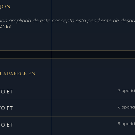
ción
A
ción ampliada de este concepto está pendiente de desarr
ONES
 aparece en
7 aparic
O ET
6 aparic
O ET
5 aparic
O ET