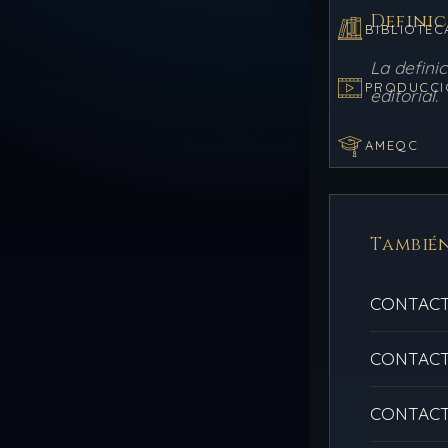
Defini
BIBLIOTEC
La defini
PRODUCCI
editorial.
AMEQC
También
CONTACT
CONTACT
CONTACT