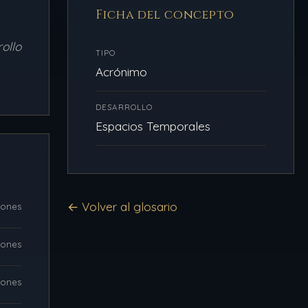
Ficha del concepto
ollo
TIPO
Acrónimo
DESARROLLO
Espacios Temporales
← Volver al glosario
iones
iones
iones