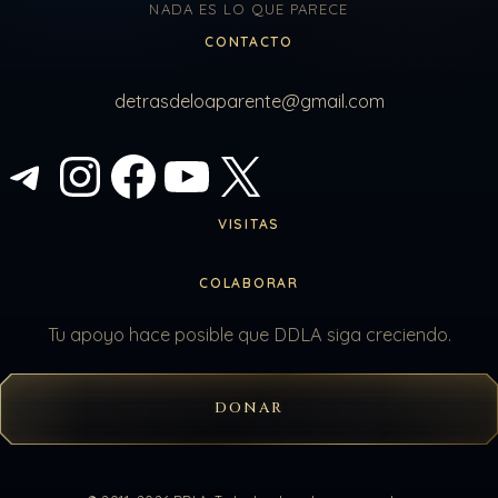
NADA ES LO QUE PARECE
CONTACTO
detrasdeloaparente@gmail.com
Telegram
Instagram
Facebook
YouTube
X
VISITAS
COLABORAR
Tu apoyo hace posible que DDLA siga creciendo.
DONAR