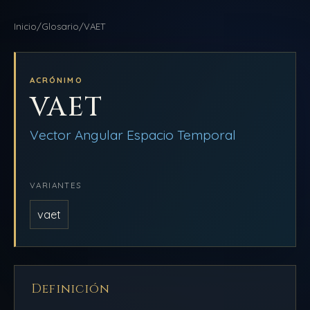
NAVEGACIÓN
Inicio
/
Glosario
/
VAET
DDLA
INICIO
BLOG
ACRÓNIMO
VAET
AULAS
QUIÉNES SOMOS
Vector Angular Espacio Temporal
BIBLIOTECA
PRODUCCIONES
VARIANTES
vaet
AMEQC
Definición