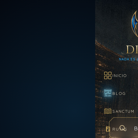
D
NADA ES 
INICIO
BLOG
SANCTUM
RUTAS
Buscar en e