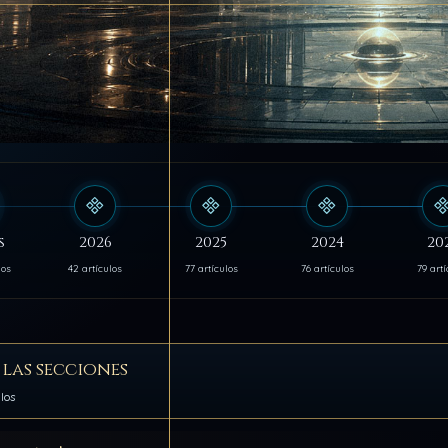
s
2026
2025
2024
20
los
42 artículos
77 artículos
76 artículos
79 artí
 las secciones
ulos