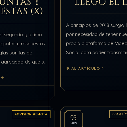
UNTAS Y
LLEGÓ EL 
ESTAS (X)
A principios de 2018 surgió 
por necesidad de tener nue
el segundo y último
propia plataforma de Vide
reguntas y respuestas
Social para poder transmitir
glas son las de
verdad sin que nos censure
l agregado de que se
IR AL ARTÍCULO
penalicen continuamente. A 
defectiblemente del
O
mismo año…
s los comentarios que
 una pregunta…
VISIÓN REMOTA
ARTÍ
93
2019