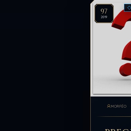
97
2019
MORFÉO