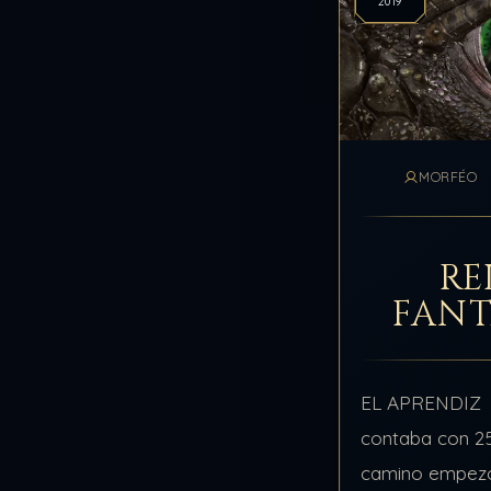
2019
MORFÉO
RE
FANT
EL APRENDIZ E
contaba con 25
camino empez