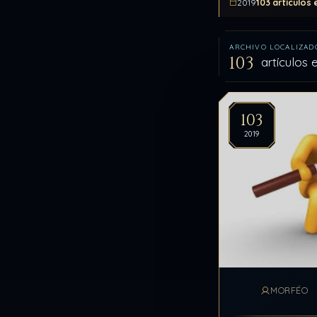
103 artículos
2019
ARCHIVO LOCALIZAD
103
artículos
Artíc
103
2019
MORFÉO