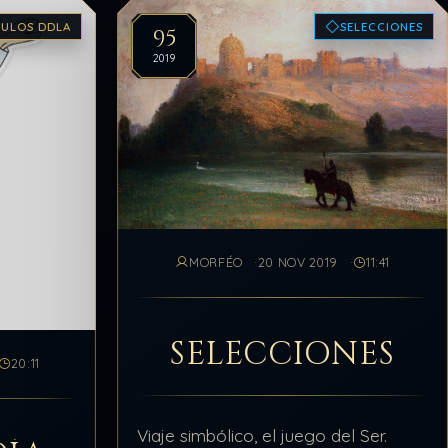
CULOS DDLA
SELECCIONES
95
2019
MORFÉO
20 NOV 2019
11:41
SELECCIONES
20:11
Viaje simbólico, el juego del Ser.