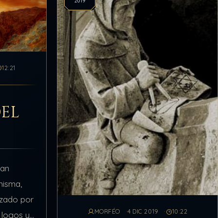
2019
12:21
DEL
tan
misma,
lizado por
MORFÉO
4 DIC 2019
10:22
s logos y