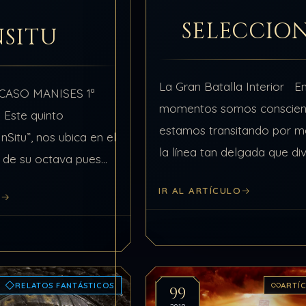
SELECCIO
NSITU
La Gran Batalla Interior E
 CASO MANISES 1ª
momentos somos conscien
e quinto
estamos transitando por m
Situ”, nos ubica en el
la línea tan delgada que div
 de su octava pues
Umbral de dos tiempos to
 los resultados de los
IR AL ARTÍCULO
opuestos, entre la 33 y la 4
O
gramas en cuanto a…
RELATOS FANTÁSTICOS
ARTÍ
99