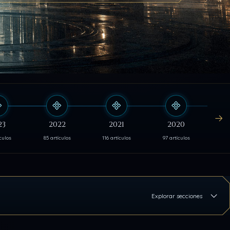
23
2022
2021
2020
culos
85 artículos
116 artículos
97 artículos
103
Explorar secciones