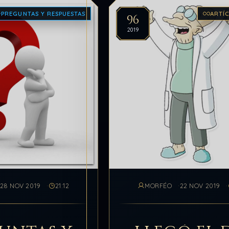
PREGUNTAS Y RESPUESTAS
ARTÍ
96
2019
28 NOV 2019
21:12
MORFÉO
22 NOV 2019