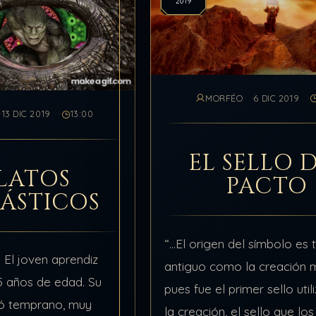
2019
MORFÉO
6 DIC 2019
13 DIC 2019
13:00
EL SELLO 
LATOS
PACTO
ÁSTICOS
“…El origen del símbolo es 
l joven aprendiz
antiguo como la creación 
 años de edad. Su
pues fue el primer sello uti
ó temprano, muy
la creación, el sello que lo