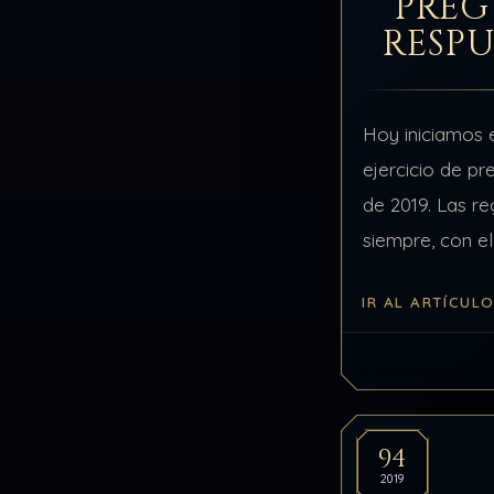
PREG
RESPU
Hoy iniciamos 
ejercicio de p
de 2019. Las re
siempre, con e
descartarán in
IR AL ARTÍCUL
ejercicio, todo
tengan más de
94
2019