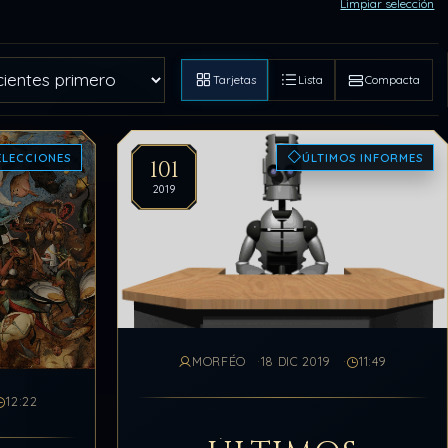
Limpiar selección
Tarjetas
Lista
Compacta
ELECCIONES
ÚLTIMOS INFORMES
101
2019
MORFÉO
18 DIC 2019
11:49
12:22