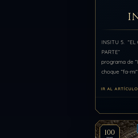
I
INSITU 5. “EL
PARTE” Est
programa de “In
choque “fa-mi“
por un lado, si
IR AL ARTÍCUL
anteriores pro
100