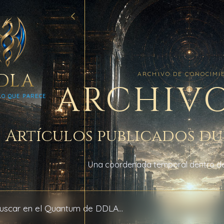
DLA
ARCHIVO DE CONOCIMI
ARCHIVO
LO QUE PARECE
Artículos publicados du
Una coordenada temporal dentro de
l archivo