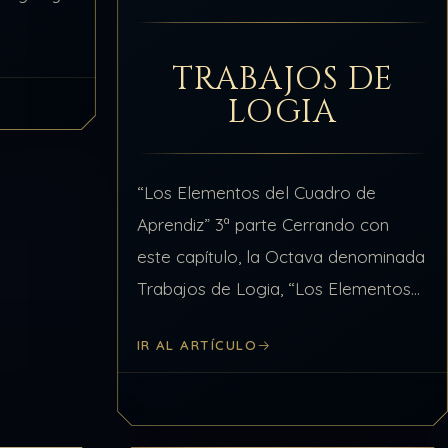
arcar sus
a las…
TRABAJOS DE
LOGIA
“Los Elementos del Cuadro de
Aprendiz” 3ª parte Cerrando con
este capítulo, la Octava denominada
Trabajos de Logia, “Los Elementos
del Cuadro de Aprendiz”, vamos a
IR AL ARTÍCULO
ver los elementos que nos faltan y
que completan el…