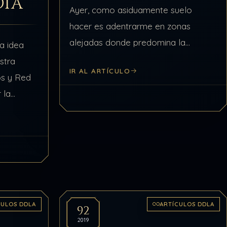
DÍA
Ayer, como asiduamente suelo
hacer es adentrarme en zonas
alejadas donde predomina la
la idea
naturaleza por doquier y que no
stra
IR AL ARTÍCULO
haya incursión humana que pueda
os y Red
despistarme, también de ser posible
 la
que…
n y
fines del
CULOS DDLA
ARTÍCULOS DDLA
92
2019