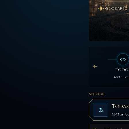
GLOSARIO
Todo
1.643 artícu
SECCIÓN
Todas
1.643 artíc