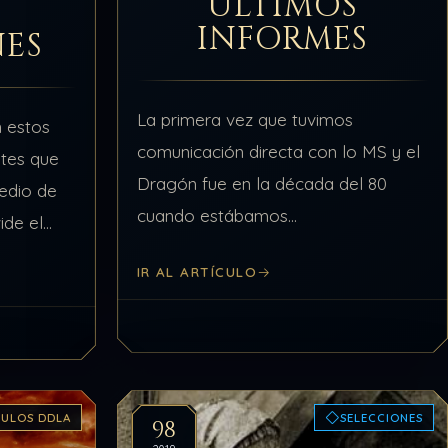
ÚLTIMOS
INFORMES
NES
La primera vez que tuvimos
n estos
comunicación directa con lo MS y el
tes que
Dragón fue en la década del 80
edio de
cuando estábamos
ide el
experimentando con el TCMT/D.
talmente
IR AL ARTÍCULO
Esa comunicación fue continua e
2. Es…
ininterrumpida una vez por semana
durante diez…
CULOS DDLA
SELECCIONES
98