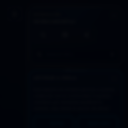
INTERACCIÓN
Guardar artículo
HERRAMIENTAS
Búsqueda local
Imprimir / PDF
Compartir
Buscar en todo DDLA
APOYAR A DDLA
Este espacio se sostiene gracias a quienes
colaboran con su continuidad. Si quieres
contribuir y/o necesitas equilibrar lo
recibido, aquí tienes la opción de donar:
PAYPAL
MERCADO PAGO