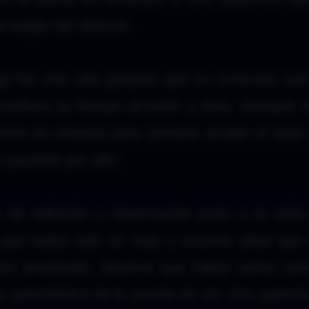
a magia del silencio.
gí fue una cala (playita) que es conocida casi
conlleva su tiempo acceder a esta. Siempre s
rme en soledad para también acallar el ruido
 pasando por alto.
e reflexión y observación junto a la orilla
 que había sido un viejo y enorme árbol que
ía arrastrado, observe que había varios se
 panorámica de la puesta de sol. Uno parecía d