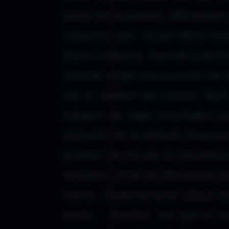
borde del acantilado, dificultand
costarme caro. Ya por último ten
(barro compacto, húmedo y deslizan
instante surgió una ecuación de e
vez el sendero del camino “fáci
trabajos de logia enseñados p
iniciación de la película france
prueba? Un rito por la naturalez
simbólico, el de las dificultades 
mismo. Evidentemente
DDLA
es
existe… “Eureka”. Así que ni m