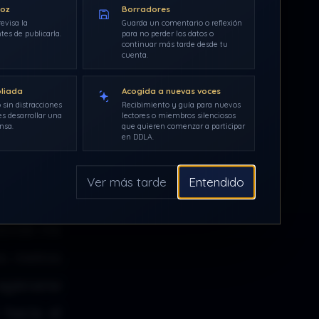
voz
Borradores
evisa la
Guarda un comentario o reflexión
tes de publicarla.
para no perder los datos o
continuar más tarde desde tu
cuenta.
pliada
Acogida a nuevas voces
 sin distracciones
Recibimiento y guía para nuevos
s desarrollar una
lectores o miembros silenciosos
nsa.
que quieren comenzar a participar
en DDLA.
ía tomado
Ver más tarde
Entendido
estaba la
 donde me
os metros
 agárrame
 hacia el