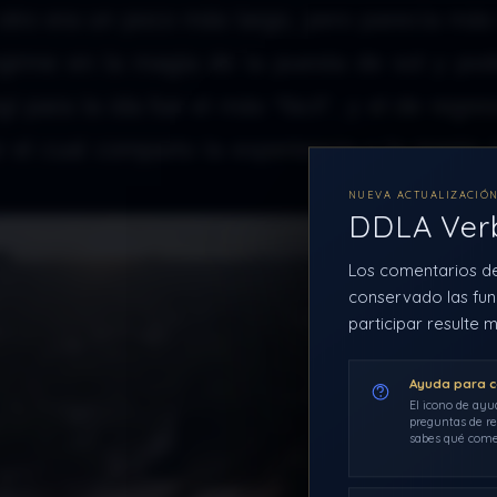
otro era un poco más largo, pero parecía más f
irme en la magia de la puesta de sol y pode
 para la ida fue el más “fácil”, y el de regre
por el cual comparto la experiencia y la magia 
NUEVA ACTUALIZACIÓ
DDLA Ve
Los comentarios d
conservado las fun
participar resulte m
Ayuda para 
El icono de ayu
preguntas de re
sabes qué come