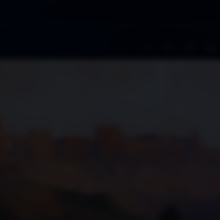
A−
A+