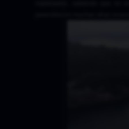
habilidades, sabiendo que no er
parecidos en muchas otras ocasi