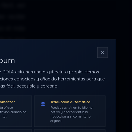
ácil, así
r recibir
so el más
de lo que
N
rbum
e DDLA estrenan una arquitectura propia. Hemos
ciones conocidas y añadido herramientas para que
ás fácil, accesible y cercano.
comenzar
Traducción automática
da ofrece
Puedes escribir en tu idioma
flexión cuando no
nativo y alternar entre la
ntar.
traducción y el comentario
original.