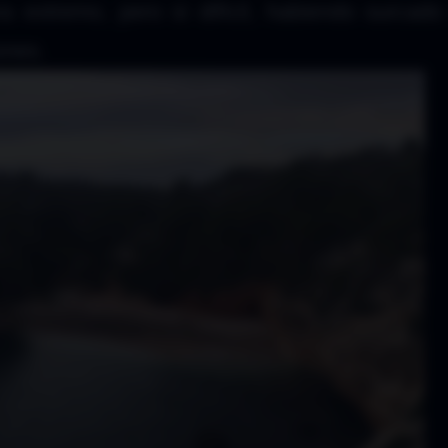
a extremo, pero si difícil, habiendo surcad
ones.