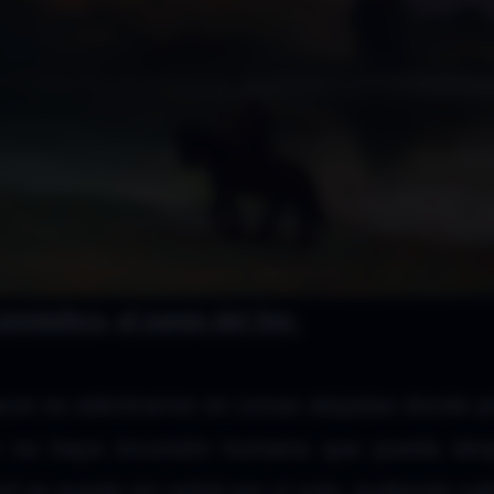
simbólico, el juego del Ser.
acer es adentrarme en zonas alejadas donde 
ue no haya incursión humana que pueda desp
l se quede sin señal por sí solo, pudiendo sal