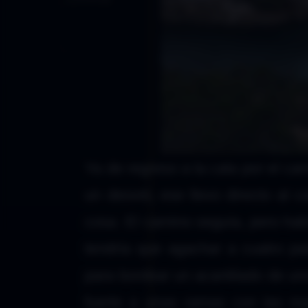
Índice
2019
Ya de regreso a la cala por el c
un desvió, ese llevo directo al 
cosa. El camino seguía, pero ha
tendría que agachar a cuatro p
para bordear un acantilado de un
fuerte a unas ramas con las ma