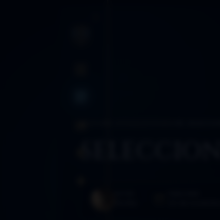
INICIO
BLOG
BLOG
›
AÑO 2019
›
SELECCIONES
›
95. SELECCIO
SANCTUM
SELECCION
RUTAS
GLOSARIO
AUTOR
PUBLICADO
Morféo
20 de noviembr