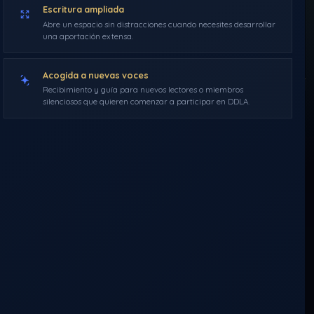
RESPUESTAS (X)
Escritura ampliada
Abre un espacio sin distracciones cuando necesites desarrollar
una aportación extensa.
Morféo
28 de noviembre de 2019
21:12
0 comentarios
Acogida a nuevas voces
Recibimiento y guía para nuevos lectores o miembros
silenciosos que quieren comenzar a participar en DDLA.
A−
A+
Activar modo c