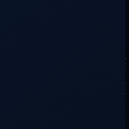
sea
solo
una . Con esto intento que sean
precisos en su desarrollo y directos en sus
inquietudes, para tratar que se
responsabilicen de sus acciones y se
hagan cargo de sus propios errores, así
sean por simple inconsciencia o por
compleja idiotez. Sin mas, demos comienzo
al ejercicio que finalizará cuando lo crea
conveniente. Desde ya, muchas gracias a
todos por participar.
Morféo de Gea