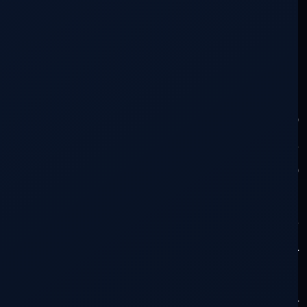
Hoy iniciamos el segundo y último ejercicio
de
preguntas y respuestas
de 2019. Las
reglas son las de siempre, con el agregado
de que se descartarán
indefectiblemente
del ejercicio,
todos los
comentarios que tengan más de una
pregunta y todos los comentarios que su
desarrollo sea confuso aunque la pregunta