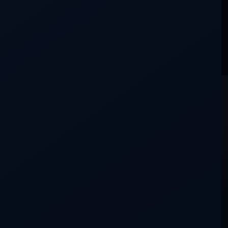
La conversación aún está en silencio.
DDLA
NADA ES LO QUE PARECE
CONTACTO
detrasdeloaparente@gmail.com