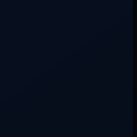
Escribir en la conversación
Lo siento, debes estar
conectado
para publicar un
comentario.
Buscar en la conversación
Más recientes
Más antiguos
Más votados
Con actividad
No hay aportaciones que coincidan con esta búsqueda.