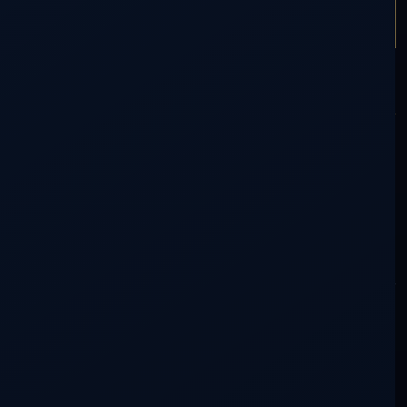
ARTÍCULO SIGUIENTE
TRABAJOS DE LOGIA
PARTICIPACIÓN
Comentarios (0)
0
voces en la conversación
0 lectores silenciosos
Tu mirada también tiene lugar aquí.
No necesitas saber más que nadie. Una duda, una experiencia
o algo que se haya movido en ti ya es una aportación.
Cómo participar