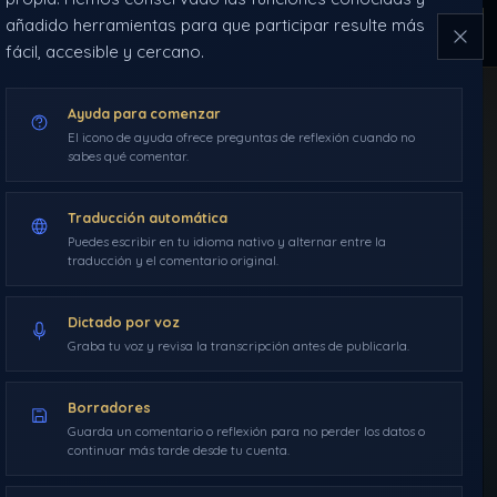
añadido herramientas para que participar resulte más
NAVEGACIÓN
ÍNDICE
HERRAMIENTAS
2019
fácil, accesible y cercano.
DDLA
Ayuda para comenzar
Guarda
INICIO
BLOG
El icono de ayuda ofrece preguntas de reflexión cuando no
sabes qué comentar.
SANCTUM
RUTAS
Traducción automática
Puedes escribir en tu idioma nativo y alternar entre la
traducción y el comentario original.
GLOSARIO
Dictado por voz
Graba tu voz y revisa la transcripción antes de publicarla.
BLOG
›
AÑO 2019
›
PREGUNTAS Y RESPUESTAS
›
Borradores
97. PREGUNTAS Y RESPUESTAS (X)
Guarda un comentario o reflexión para no perder los datos o
PREGUNTAS Y
continuar más tarde desde tu cuenta.