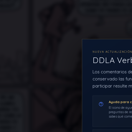
NUEVA ACTUALIZACIÓ
DDLA Ve
Los comentarios d
conservado las fun
participar resulte m
Ayuda para 
El icono de ayu
preguntas de re
sabes qué come