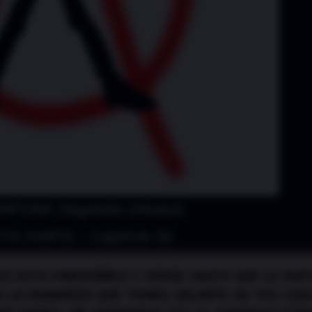
RPUNK (leyenda urbana)
TA PARTE – Capítulo 32