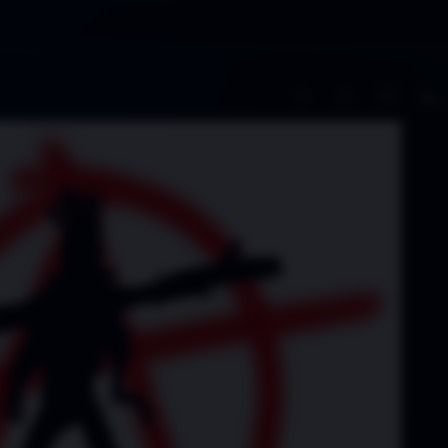
A−
A+