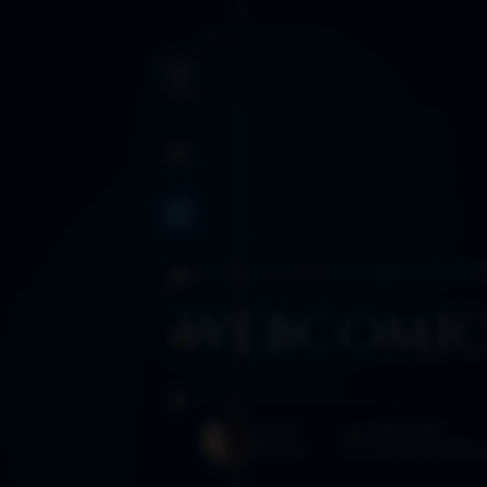
INICIO
BLOG
BLOG
›
AÑO 2021
›
COMIC
›
110. WEBCOMIC DDLA
SANCTUM
WEBCOMIC
RUTAS
GLOSARIO
AUTOR
PUBLICADO
Morféo
8 de diciembre 