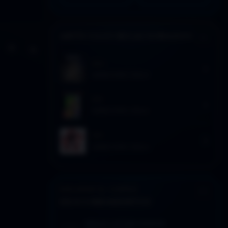
ARTÍCULOS RELACIONADOS
Activar modo claro de lectura
Sin distracciones
2024
WEBCOMIC DDLA
2021
WEBCOMIC DDLA
2021
WEBCOMIC DDLA
EXPLORAR EL CORPUS
DESCUBRIMIENTOS
SEÑALES: LECTURA SUGERIDA