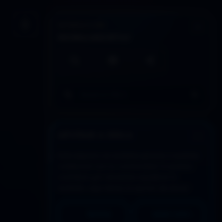
INTERACCIÓN
Guardar artículo
HERRAMIENTAS
Búsqueda local
Imprimir / PDF
Compartir
Buscar en todo DDLA
APOYAR A DDLA
Este espacio se sostiene gracias a quienes
colaboran con su continuidad. Si quieres
contribuir y/o necesitas equilibrar lo
recibido, aquí tienes la opción de donar:
PAYPAL
MERCADO PAGO