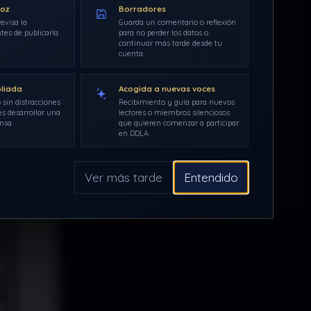
voz
Borradores
evisa la
Guarda un comentario o reflexión
tes de publicarla.
para no perder los datos o
continuar más tarde desde tu
cuenta.
pliada
Acogida a nuevas voces
 sin distracciones
Recibimiento y guía para nuevos
s desarrollar una
lectores o miembros silenciosos
nsa.
que quieren comenzar a participar
en DDLA.
Ver más tarde
Entendido