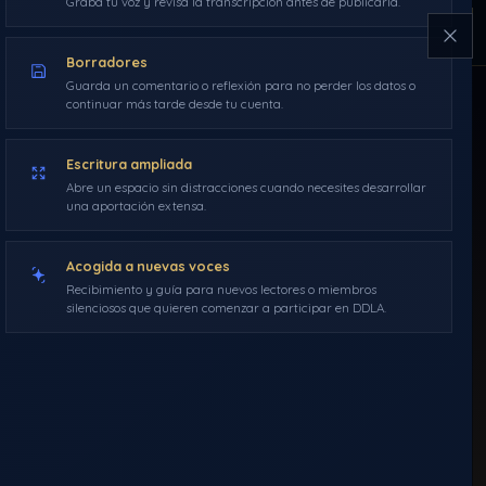
Graba tu voz y revisa la transcripción antes de publicarla.
NAVEGACIÓN
ÍNDICE
HERRAMIENTAS
2020
DDLA
Borradores
Guarda un comentario o reflexión para no perder los datos o
continuar más tarde desde tu cuenta.
Guarda
INICIO
BLOG
Escritura ampliada
Abre un espacio sin distracciones cuando necesites desarrollar
SANCTUM
RUTAS
una aportación extensa.
Acogida a nuevas voces
GLOSARIO
Recibimiento y guía para nuevos lectores o miembros
silenciosos que quieren comenzar a participar en DDLA.
BLOG
›
AÑO 2020
›
ARTÍCULOS DDLA
›
51. MÁXIMAS DDLA