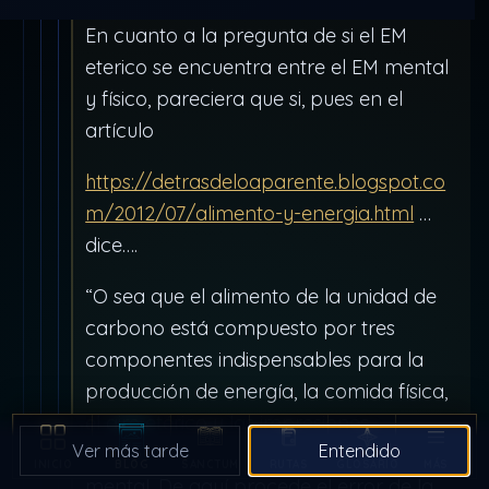
En cuanto a la pregunta de si el EM
eterico se encuentra entre el EM mental
y físico, pareciera que si, pues en el
artículo
https://detrasdeloaparente.blogspot.co
m/2012/07/alimento-y-energia.html
…
dice….
“O sea que el alimento de la unidad de
carbono está compuesto por tres
componentes indispensables para la
producción de energía, la comida física,
el aire etérico y las impresiones
Ver más tarde
Entendido
mentales. EM 4×4, EM etérico y EM
RUTAS
GLOSARIO
MÁS
INICIO
BLOG
SANCTUM
mental. De aquí procede el error de la