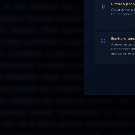
Dictado por 
 un gas diatómico (N2) o nitrógeno molec
Graba tu voz y r
transcripción an
espiramos. Este aire atmosférico está compuest
es: nitrógeno (78%), oxígeno (21%), ozono, d
Escritura am
s nobles como kriptón y argón (1%). O sea que
Abre un espacio
cuando necesite
s, es nitrógeno, y éste está imbuido de las im
aportación exte
demos decir sin temor a equivocarnos que el 
a transportar cargas energéticas externas, 
ico formado por la alquimia interior. Por tal m
mo nitrógenos (N). Ahora que tenemos claro 
podemos analizar correctamente su funcion
ara ello, con el debido permiso, comenzaremos 