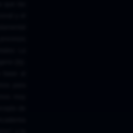
s que las
onal y el
ndamental
 procesos
tales: La
geno (
N
).
 base al
amos para
nemos muy
ncepto de
Academia
nimo”
, y la