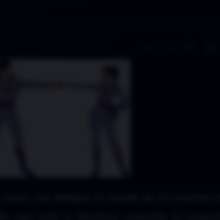
A−
A+
 cosas, me dediqué al estudio de los escritos d
 casi toda la literatura conocida al respec