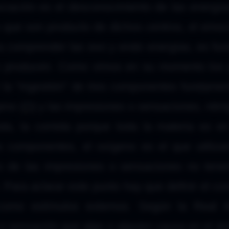
ociación es el desconocimiento de las energía
s que son producto de dichos centros, el emoci
ra comprender las exo y endo energías, es fu
las producen. Como vimos en su momento los
 la “ingestión” de tres componentes fundamen
geno (
O
) y las impresiones o sensaciones, nitró
da, la comida porque toda la materia es en
s componentes, el oxígeno es el que utiliz
ero de las impresiones o sensaciones no te
. Para aclarar este punto hay que definir el co
 como estímulos externos. Según la Real 
 o sensación que algo o alguien causa en el á