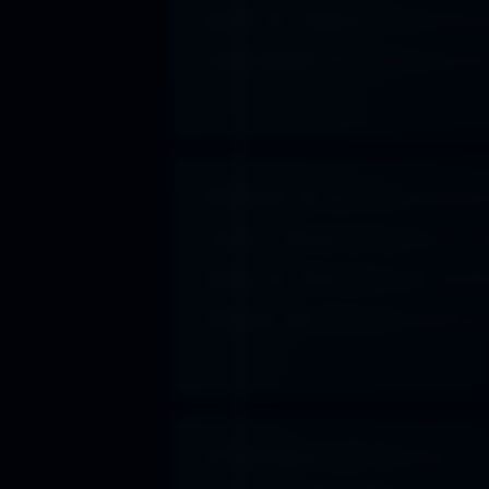
mover la “máquina” (movimient
como modelo el funcionamiento
Mediante las distintas combin
curso + ahorro energético o “i
forma de Nitrógeno que tambi
digamos que tiene una calificac
El hidrógeno más “potente” es 