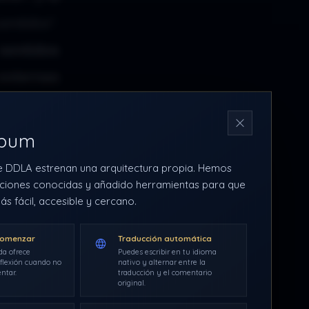
entidos
”.
 sentidos
externas
 extra, a
N
rbum
e DDLA estrenan una arquitectura propia. Hemos
 nítrico
ciones conocidas y añadido herramientas para que
ás fácil, accesible y cercano.
 medicina
zado como
comenzar
Traducción automática
da ofrece
Puedes escribir en tu idioma
flexión cuando no
nativo y alternar entre la
xtra. El
ntar.
traducción y el comentario
original.
ca, y que