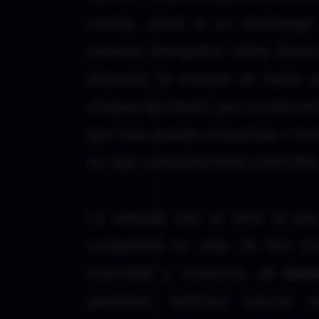
cuenta, como si un relámpago 
proceso energético había final
disponía, la energía se había 
choque tan fuerte, que comprendí 
que éste pueda consumirla o comp
en algo completamente inservib
La energía sólo le sirve al qu
compartirla en vida, de otra 
inservible y venenoso,
el dese
pasiones, solemos asociar 