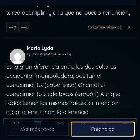
si estubiera programada de antemano con una
tarea acumplir ..y a la que no puedo renunciar ,
0
0
Accede para responder
Maria Lyda
8 de enero de 2014 · 22:04
Es la gran diferencia entre las dos culturas
occidental: manipuladora, ocultan el
conocimiento. (cabalistica) Oriental el
conocimiento es de todos (dragón) Aunque
todas tienen las mismas raíces su intención
inicial difiere. Eh ahi la diferencia.
0
0
Accede para responder
Ver más tarde
Entendido
RUTAS
GLOSARIO
MÁS
INICIO
BLOG
SANCTUM