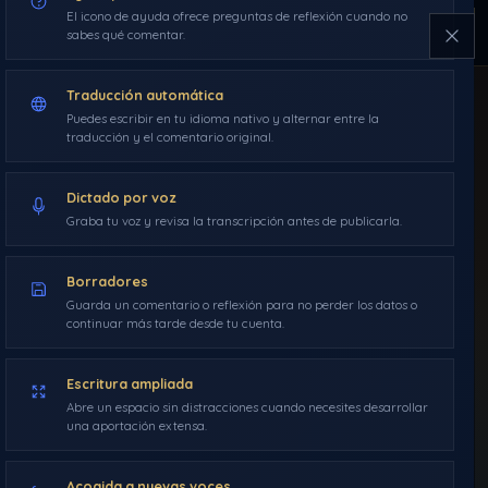
El icono de ayuda ofrece preguntas de reflexión cuando no
NAVEGACIÓN
ÍNDICE
HERRAMIENTAS
2018
sabes qué comentar.
DDLA
Traducción automática
Guarda
Puedes escribir en tu idioma nativo y alternar entre la
INICIO
BLOG
traducción y el comentario original.
Dictado por voz
SANCTUM
RUTAS
Graba tu voz y revisa la transcripción antes de publicarla.
GLOSARIO
Borradores
Guarda un comentario o reflexión para no perder los datos o
continuar más tarde desde tu cuenta.
Escritura ampliada
Abre un espacio sin distracciones cuando necesites desarrollar
una aportación extensa.
BLOG
›
AÑO 2018
›
SELECCIONES
›
05. SELECCIONES
Acogida a nuevas voces