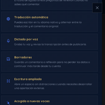
El icono de ayuda ofrece preguntas de reflexión cuando no
sabes qué comentar.
NAVEGACIÓN
ÍNDICE
HERRAMIENTAS
2018
DDLA
Traducción automática
Puedes escribir en tu idioma nativo y alternar entre la
Guarda
traducción y el comentario original.
INICIO
BLOG
Dictado por voz
SANCTUM
RUTAS
Graba tu voz y revisa la transcripción antes de publicarla.
Borradores
GLOSARIO
Guarda un comentario o reflexión para no perder los datos o
continuar más tarde desde tu cuenta.
Escritura ampliada
Abre un espacio sin distracciones cuando necesites desarrollar
una aportación extensa.
BLOG
›
AÑO 2018
›
SELECCIONES
›
80. SELECCIONES
Acogida a nuevas voces