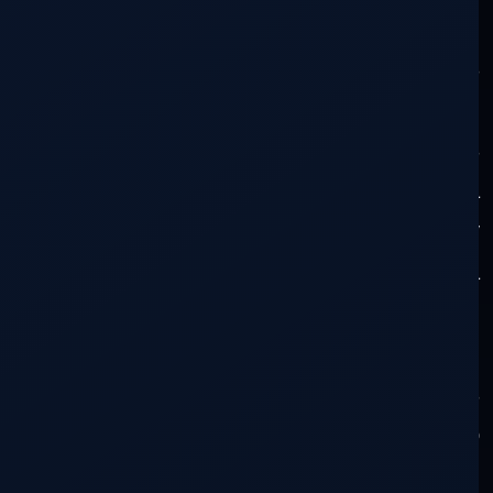
Las sumas de las partes hacen al todo.
Construyamos el todo sumando partes. Es
hora de disfrutar de nuestras virtudes en
armonía, paz y tranquilidad. Ya entrenamos
los egos, ya batallamos las miserias, ahora
construyamos un lugar para descansar y
reponer fuerzas mientras seguimos en la
lucha. Tripliquemos la apuesta, creemos un
frente ruso, reorganicemos nuestras tropas,
reclutemos guerreros y salgamos
nuevamente a la batalla a conquistar lo
nuestro. Ellos pensarán que nos fuimos,