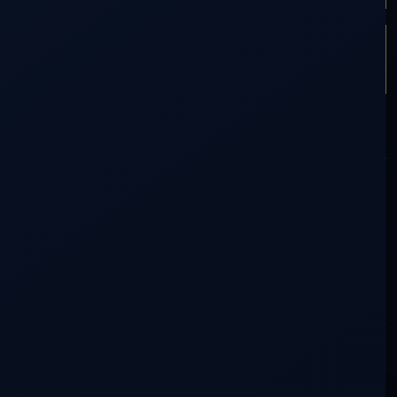
ARTÍCULO SIGUIENTE
ECET
PARTICIPACIÓN
Comentarios (0)
0
voces en la conversación
2 lectores silenciosos
Tu mirada también tiene lugar aquí.
No necesitas saber más que nadie. Una duda, una experiencia