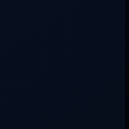
o algo que se haya movido en ti ya es una aportación.
Cómo participar
Escribir en la conversación
Lo siento, debes estar
conectado
para publicar un
comentario.
Buscar en la conversación
Más recientes
Más antiguos
Más votados
Con actividad
No hay aportaciones que coincidan con esta búsqueda.