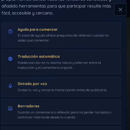
añadido herramientas para que participar resulte más
NAVEGACIÓN
ÍNDICE
HERRAMIENTAS
2018
fácil, accesible y cercano.
DDLA
Ayuda para comenzar
Guarda
INICIO
BLOG
El icono de ayuda ofrece preguntas de reflexión cuando no
sabes qué comentar.
SANCTUM
RUTAS
Traducción automática
Puedes escribir en tu idioma nativo y alternar entre la
traducción y el comentario original.
GLOSARIO
Dictado por voz
Graba tu voz y revisa la transcripción antes de publicarla.
Borradores
Guarda un comentario o reflexión para no perder los datos o
continuar más tarde desde tu cuenta.
BLOG
›
AÑO 2018
›
ARTÍCULOS DDLA
›
44. SUMATE