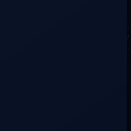
que ganaron, que nos expulsaron, pero
volveremos multiplicados y concluiremos lo
iniciado. Ahora, es tiempo de sumarse y
conseguir unificarnos en intencion y
propósito, vencer el miedo a ejecutar y
conseguir la certeza que venceremos,
porque somos Dragón, somos Legión,
somos
DDLA en VK
. Sumate!!!