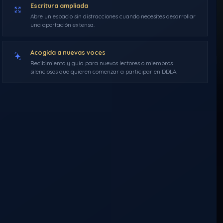
SUMATE
Escritura ampliada
Abre un espacio sin distracciones cuando necesites desarrollar
una aportación extensa.
Morféo
27 de marzo de 2018
10:09
0 comentarios
Acogida a nuevas voces
Recibimiento y guía para nuevos lectores o miembros
silenciosos que quieren comenzar a participar en DDLA.
A−
A+
Activar modo c