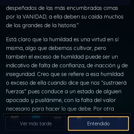
despeñados de las más encumbradas cimas
por la VANIDAD; a ella deben su caída muchos
de los grandes de la historia.”
Está claro que la humildad es una virtud en sí
misma, algo que debemos cultivar, pero
también el exceso de humildad puede ser un
indicativo de falta de confianza, de inacción y de
inseguridad. Creo que se refiere a esa humildad
o exceso de ella cuando dice que nos “sustraerá
fuerzas” pues conduce a un estado de alguien
apocado y pusilánime, con la falta del valor
necesario para hacer lo que debe. Por otra
parte, la vanidad se encuentra en el otro
Ver más tarde
Entendido
extremo del péndulo y son muchos los que caen
RUTAS
GLOSARIO
MÁS
INICIO
BLOG
SANCTUM