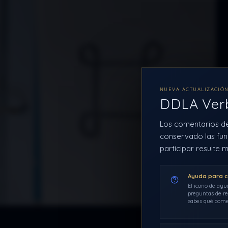
NUEVA ACTUALIZACIÓ
DDLA Ve
Los comentarios d
conservado las fun
participar resulte m
Ayuda para 
El icono de ayu
preguntas de re
sabes qué come