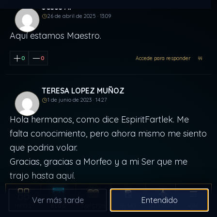
Jesus AP
26 de abril de 2025 · 13:09
Aquí estamos Maestro.
0
0
Accede para responder
TERESA LOPEZ MUÑOZ
1 de junio de 2023 · 14:27
Hola hermanos, como dice EspiritFartlek. Me
falta conocimiento, pero ahora mismo me siento
que podria volar.
Gracias, gracias a Morfeo y a mi Ser que me
trajo hasta aquí.
0
0
Ver más tarde
Entendido
Accede para responder
RUTAS
GLOSARIO
MÁS
INICIO
BLOG
SANCTUM