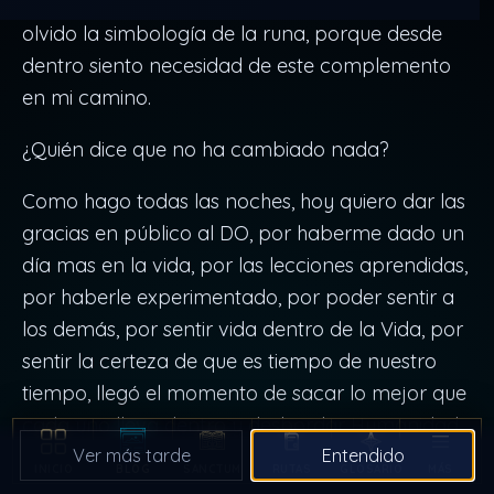
Hoy he sentido la necesidad de rescatar del
olvido la simbología de la runa, porque desde
dentro siento necesidad de este complemento
en mi camino.
¿Quién dice que no ha cambiado nada?
Como hago todas las noches, hoy quiero dar las
gracias en público al DO, por haberme dado un
día mas en la vida, por las lecciones aprendidas,
por haberle experimentado, por poder sentir a
los demás, por sentir vida dentro de la Vida, por
sentir la certeza de que es tiempo de nuestro
tiempo, llegó el momento de sacar lo mejor que
cada uno lleva dentro y desbordar Humanidad
hacia quienes siguen noqueados por el miedo.
Ver más tarde
Entendido
RUTAS
GLOSARIO
MÁS
INICIO
BLOG
SANCTUM