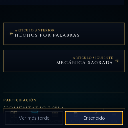
ARTÍCULO ANTERIOR
HECHOS POR PALABRAS
ARTÍCULO SIGUIENTE
MECÁNICA SAGRADA
PARTICIPACIÓN
Comentarios (56)
Ver más tarde
Entendido
RUTAS
GLOSARIO
MÁS
INICIO
BLOG
SANCTUM