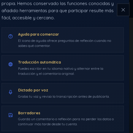
propia. Hemos conservado las funciones conocidas y
NAVEGACIÓN
ÍNDICE
HERRAMIENTAS
2012
añadido herramientas para que participar resulte más
DDLA
fácil, accesible y cercano.
Guarda
INICIO
BLOG
Ayuda para comenzar
El icono de ayuda ofrece preguntas de reflexión cuando no
sabes qué comentar.
SANCTUM
RUTAS
Traducción automática
Puedes escribir en tu idioma nativo y alternar entre la
traducción y el comentario original.
GLOSARIO
Dictado por voz
Graba tu voz y revisa la transcripción antes de publicarla.
Borradores
Guarda un comentario o reflexión para no perder los datos o
continuar más tarde desde tu cuenta.
BLOG
›
AÑO 2012
›
ARTÍCULOS DDLA
›
48. AVISO