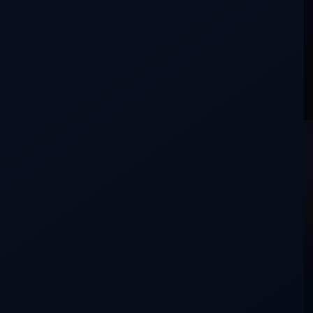
La conversación aún está en silencio.
DDLA
NADA ES LO QUE PARECE
CONTACTO
detrasdeloaparente@gmail.com