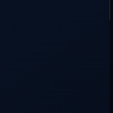
ARTÍCULO SIGUIENTE
LOS PROCESOS ENERGÉTICOS
PARTICIPACIÓN
Comentarios (0)
0
voces en la conversación
0 lectores silenciosos
Tu mirada también tiene lugar aquí.
No necesitas saber más que nadie. Una duda, una experiencia
o algo que se haya movido en ti ya es una aportación.