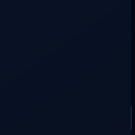
los artículos y la moderación de comentarios. Mis
colaboradores se ocuparán por
el momento del resto. Disculpen las molestias
ocasionadas. Un abrazo para todos.
ARTÍCULO ANTERIOR
MANEJANDO ENERGIAS