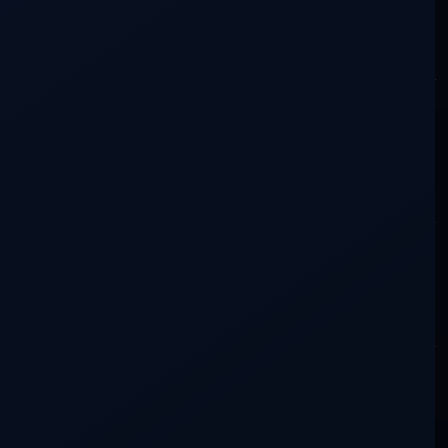
Cómo participar
Escribir en la conversación
Lo siento, debes estar
conectado
para publicar un
comentario.
Buscar en la conversación
Más recientes
Más antiguos
Más votados
Con actividad
No hay aportaciones que coincidan con esta búsqueda.