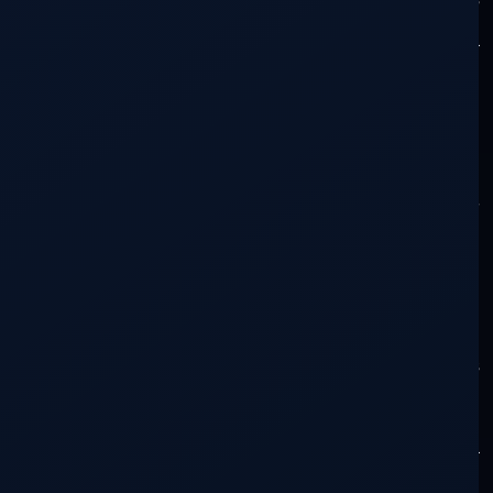
privados de las últimas semanas marcados para
responder,
por lo tanto no podré contestar mails anteriores al
día de ayer. Les pido a los
interesados en corroborar si dispongo de sus e-
mails, me escriban al correo de
contacto de la página, para incluirlos en la lista.
Aprovecho para informarles
que por problemas personales, la respuesta a sus
correos, por ahora,
demorará más de lo previsto, ya que sólo me queda
tiempo para la publicación de