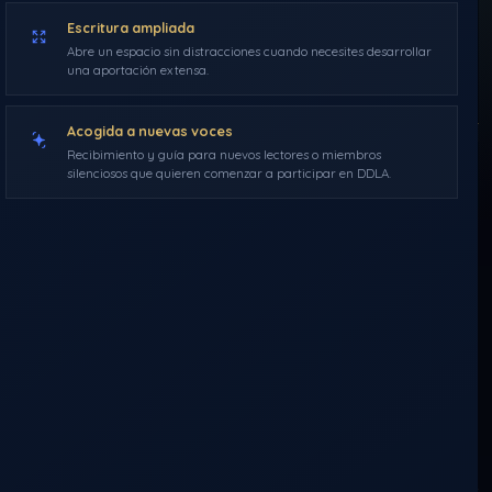
AVISO
Escritura ampliada
Abre un espacio sin distracciones cuando necesites desarrollar
una aportación extensa.
Morféo
7 de septiembre de 2012
21:01
0 comentarios
Acogida a nuevas voces
Recibimiento y guía para nuevos lectores o miembros
A−
A+
silenciosos que quieren comenzar a participar en DDLA.
Activar modo c
Por problemas inesperados y ajenos a mi persona,
perdí gran parte de la
agenda de contacto de lectores y los correos