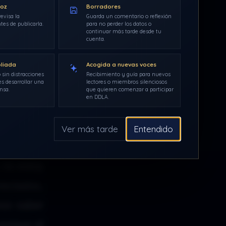
voz
Borradores
evisa la
Guarda un comentario o reflexión
tes de publicarla.
para no perder los datos o
 material
continuar más tarde desde tu
cuenta.
 ideas y
pliada
Acogida a nuevas voces
n etapas,
 sin distracciones
Recibimiento y guía para nuevos
s desarrollar una
lectores o miembros silenciosos
u propio
nsa.
que quieren comenzar a participar
en DDLA.
 inmensa
osible ni
Ver más tarde
Entendido
 de Morféo
 no estoy
nectados,
os saber
porque el