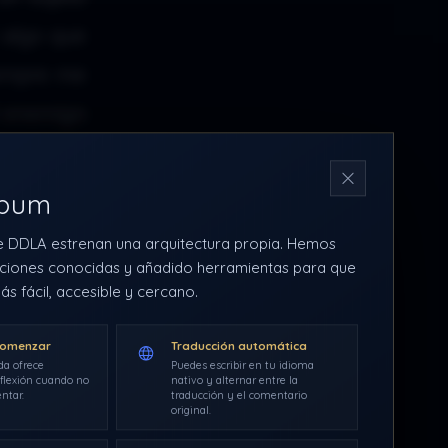
 algo que
iempre me
l enemigo
samientos
N
el centro
rbum
iene las
e DDLA estrenan una arquitectura propia. Hemos
róneo el
ciones conocidas y añadido herramientas para que
ás fácil, accesible y cercano.
, aquella
prensión,
comenzar
Traducción automática
da ofrece
Puedes escribir en tu idioma
flexión cuando no
nativo y alternar entre la
endo que
ntar.
traducción y el comentario
original.