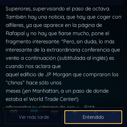
alegria, muchos Seres nos cuidan en los Mundos
Superiores, supervisando el paso de octava.
También hay una noticia, que hay que coger con
alfileres, ya que aparece en la página de
Rafapal y no hay que fiarse mucho, pone el
fragmento interesante: "Pero, sin duda, lo más
interesante de la extraordinaria conferencia que
veréis a continuación (subtitulada al inglés) es
cuando nos aclara que
aquel edificio de JP Morgan que compraron los
“chinos” hace sólo unos
meses (¡en Manhattan, a un paso de donde
estaba el World Trade Center!)
albergaba su cámara de oro y… ¡Está
conectada por un túnel con la
Ver más tarde
Entendido
RUTAS
GLOSARIO
MÁS
INICIO
BLOG
SANCTUM
Reserva Federal de Nueva York!", lo enlazo con