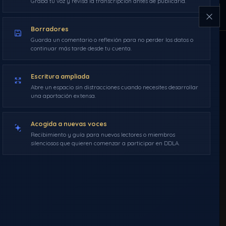
Graba tu voz y revisa la transcripción antes de publicarla.
NAVEGACIÓN
ÍNDICE
HERRAMIENTAS
2014
DDLA
Borradores
Guarda un comentario o reflexión para no perder los datos o
continuar más tarde desde tu cuenta.
Guarda
INICIO
BLOG
Escritura ampliada
Abre un espacio sin distracciones cuando necesites desarrollar
SANCTUM
RUTAS
una aportación extensa.
Acogida a nuevas voces
GLOSARIO
Recibimiento y guía para nuevos lectores o miembros
silenciosos que quieren comenzar a participar en DDLA.
BLOG
›
AÑO 2014
›
ÚLTIMOS INFORMES
›
75. ÚLTIMOS INFORMES
ÚLTIMOS