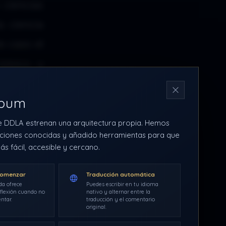
 ciencias
a ciencia
e caso el
básico y
entos más
N
rbum
e DDLA estrenan una arquitectura propia. Hemos
ciones conocidas y añadido herramientas para que
 Torsión
ás fácil, accesible y cercano.
temáticas
comenzar
Traducción automática
do de ser
da ofrece
Puedes escribir en tu idioma
flexión cuando no
nativo y alternar entre la
en el que
ntar.
traducción y el comentario
original.