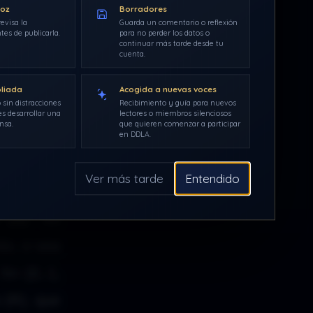
voz
Borradores
evisa la
Guarda un comentario o reflexión
tes de publicarla.
para no perder los datos o
continuar más tarde desde tu
cuenta.
pliada
Acogida a nuevas voces
 sin distracciones
Recibimiento y guía para nuevos
s desarrollar una
lectores o miembros silenciosos
nsa.
que quieren comenzar a participar
en DDLA.
Ver más tarde
Entendido
ase es la
 (
N
) es
to, o sea
N= {0, 1,
 (R), que