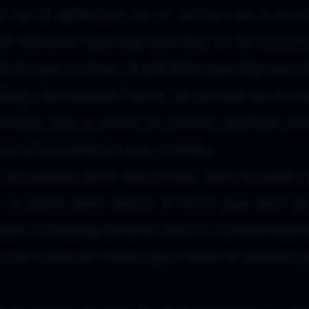
 de la definición, en el tiempo de la acci
 de vibración que aquí percibes es demasiado
nte en que vivimos. Si percibes que algunos
abajo demasiado fuerte, es porque así lo re
ercibes que a veces se toman medidas drá
iere el presente en que vivimos.
te puedes sentir abrumado. Sólo te puedo 
 tu parte para seguir el ritmo que aquí s
diar cronológicamente para ir comprendien
nas Aulas de clases que nadie se debería 