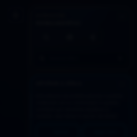
INTERACCIÓN
Guardar artículo
HERRAMIENTAS
Búsqueda local
Imprimir / PDF
Compartir
Buscar en todo DDLA
APOYAR A DDLA
Este espacio se sostiene gracias a quienes
colaboran con su continuidad. Si quieres
contribuir y/o necesitas equilibrar lo
recibido, aquí tienes la opción de donar:
PAYPAL
MERCADO PAGO