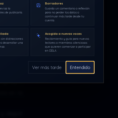
o bonito
voz
Borradores
s.
Ni
está
evisa la
Guarda un comentario o reflexión
tes de publicarla.
para no perder los datos o
continuar más tarde desde tu
 digne a
cuenta.
No, aquí
pliada
Acogida a nuevas voces
 sin distracciones
Recibimiento y guía para nuevos
do, aquí
s desarrollar una
lectores o miembros silenciosos
nsa.
que quieren comenzar a participar
un futuro
en DDLA.
para ser
Ver más tarde
Entendido
as armas
se va. Y
sta en la
y seguir