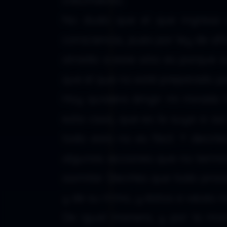
No dudo que el que ingresa 
consciencia, pues por ley de afi
atraído a este sitio es porque s
que el que no esté preparado pa
Hoy quisiera dirigir mi mirad
esta casa, que es la suya si a
todo esto no es fácil. Y decir
algunas acciones que no termi
asimilar. Decirles que todo pro
y de su ritmo, y éstos a veces n
De igual manera, y por la mi