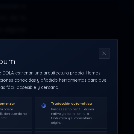
presten a
to de la
s alguna
evemos un
N
rbum
e aquí se
e DDLA estrenan una arquitectura propia. Hemos
tos para
ciones conocidas y añadido herramientas para que
general,
ás fácil, accesible y cercano.
s de que
comenzar
Traducción automática
da ofrece
Puedes escribir en tu idioma
flexión cuando no
nativo y alternar entre la
ntar.
traducción y el comentario
ha para
original.