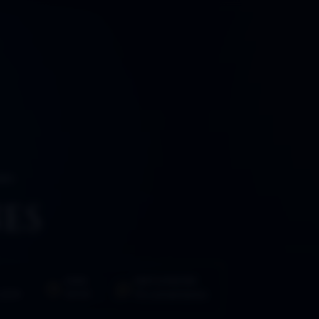
NES
ES
HORA
PARTICIPACIÓN
2014
09:59
76 comentarios