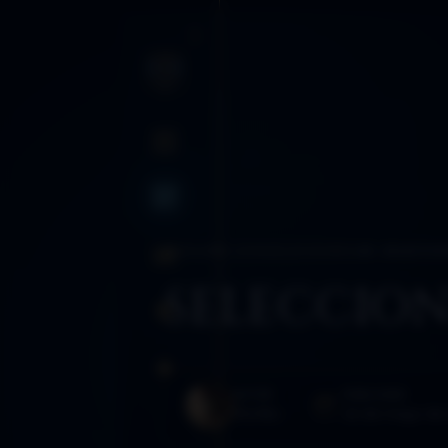
INICIO
BLOG
BLOG
›
AÑO 2014
›
SELECCIONES
›
40. SELECCIO
SANCTUM
SELECCION
RUTAS
GLOSARIO
AUTOR
PUBLICADO
Morféo
26 de mayo de 