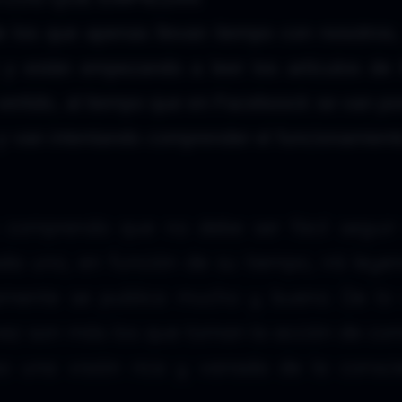
 los que apenas llevan tiempo con nosotros,
y están empezando a leer los artículos de
 vertido, al tiempo que en Faceboock se van po
a y van intentando comprender el funcionamient
comprendo que no debe ser fácil seguir 
a uno, en función de su tiempo, irá leye
mamente se publica mucho y bueno. De lo
ez son más los que toman la acción de com
o una visión rica y variada de la consci