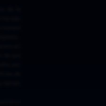
os de la
i ha sido
al manera
emprano.
amino en
ón de que
pidos por
ciles de
su tiempo
mpañeros