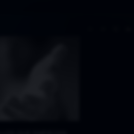
A−
A+
 LOS QUE EMPIEZAN