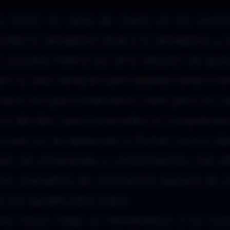
a DDLA no viene de nuevo en los asunt
nidad lo semejante atrae a lo semejante, y s
u proceso interno así se lo requirió. De igu
ra su alta vibración será repelido tarde o t
a hacia los que comenzaron hace poco su c
sí lo deciden, para mostrarles mi comprensi
les que no se apresuren a formar juicios rá
nen de comprender o conocimientos más difí
ceso energético de consciencia requiere de 
o son iguales para todos.
sma razón, hago un llamamiento a los co