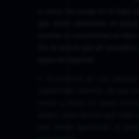
A veces me pongo en el lugar de
que recién aterrizaron en
DDLA
asimilar el conocimiento en ellos
día de todo lo que allí se public
grupo tan especial.
Y al ponerme en sus zapatos 
implantado. Además de que cad
cosas y otras no, pues últi
alegro, pues denota que cada v
que tienen aportando al grup
crecimiento.