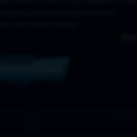
 que somos muchos los que estamos a tu di
respeto y la consideración al prójimo.
sa. Dis-fruta del camino.
Ánge
ARTÍCULO SI