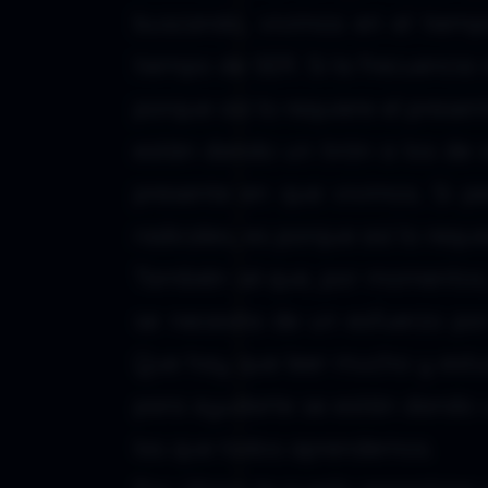
buscando, vivimos en el tiempo
tiempo de SER. Si la frecuencia
porque así lo requiere el prese
están dando un tirón a los de 
presente en que vivimos. Si p
radicales, es porque así lo requ
También sé que, por momentos, 
se necesita de un esfuerzo por
Que hay que leer mucho y estu
para ayudarte se están dando u
las que todos aprendemos.