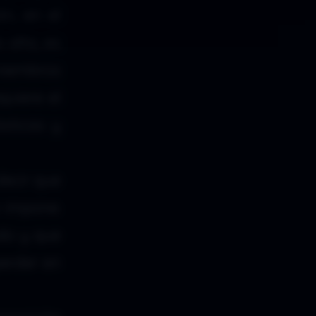
ón, en el
 alta, es
 miembros
quiere el
sticas y
decir que
e impone.
do y que
perder en