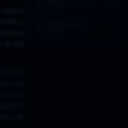
MARVEL
1 Mar 2015
 aquellos
 Morféo y
EFEMÉRIDES
PANDEMIA MENTAL
8 Ago 2023
niendo al
o de este
el ritmo
ndo unas
 cual me
partir lo
encia en