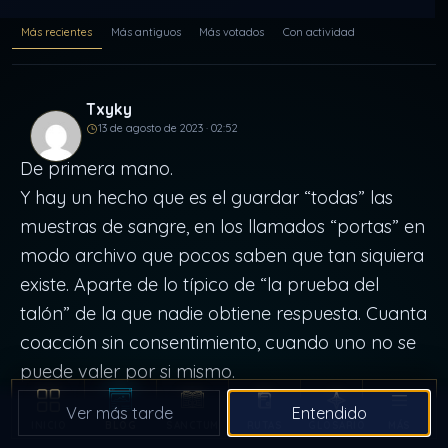
Buscar en la conversación
Más recientes
Más antiguos
Más votados
Con actividad
Txyky
13 de agosto de 2023 · 02:52
De primera mano.
Y hay un hecho que es el guardar “todas” las
muestras de sangre, en los llamados “portas” en
modo archivo que pocos saben que tan siquiera
existe. Aparte de lo típico de “la prueba del
talón” de la que nadie obtiene respuesta. Cuanta
coacción sin consentimiento, cuando uno no se
puede valer por si mismo.
Ver más tarde
Entendido
0
0
Accede para responder
RUTAS
GLOSARIO
MÁS
INICIO
BLOG
SANCTUM