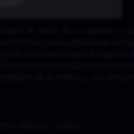
ino propio de detrás de lo aparente y c
unir Política, Justica y Democracia. No ha
 cambio, para quienes siguen el programa 
Polijusticracia es una etiqueta que va mas a
aradigma de la Política y sus correspo
tivo – Ejecutivo – Judicial