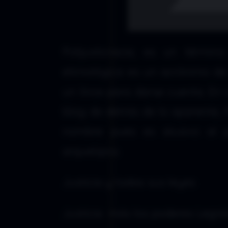
Polijusticracia; es un térm
etimológica es un acrónimo de 
un lince para darse cuenta. En
blog de detrás de lo aparente, 
nombre pues es alusivo al p
arquetipos:
Justicia y todas sus leyes
Justicia más los poderes Legisla