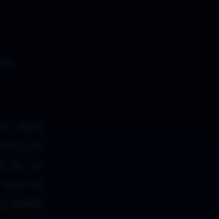
las
ia tiene
tica y el
ño de un
 que los
n y ponen