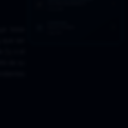
ÚLTIMO MOMENTO
21 Ene 2019
EFEMÉRIDES
SELECCIONES
uya base
6 Ago 2014
y que ser
de
Tv
o el
llá de su
ndientes