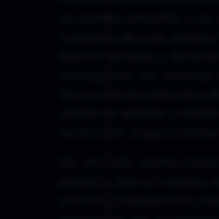
las grandes compañías a las 
ciudadanos de a pie, debemos 
falso en libertades y democra
desocupación, son invitado
oportunidad de trabajo lejos d
aliciente de aprender un idioma
de alto coste al dejar la famili
Por otro lado, quienes conse
perderlo y llega un momento en
mentiras y falsedad. Miren; cua