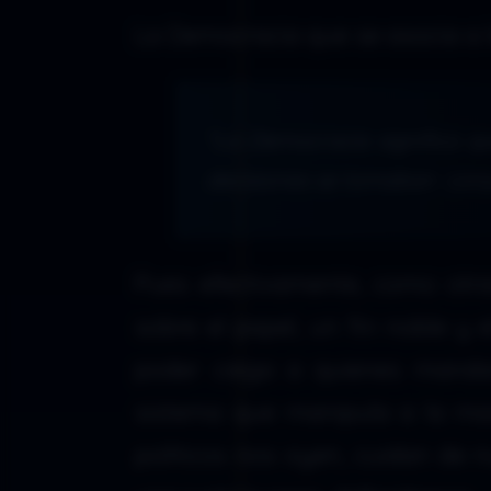
La Democracia que se asocia a l
“La Democracia significa q
decisiones se tomaban conj
Pues efectivamente, como otra
sobre el papel, un fin noble y 
poder ciega a quienes mandan
sistema que manipula a la m
políticos nos oyen, cuidan de 