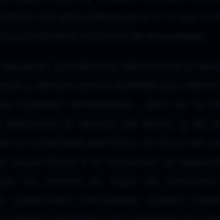
 sistema corrupto políticamente en el que ca
o que mantiene los iconos de la dualidad.
a izquierda y la derecha, demócratas y repu
mpre y siempre está la dualidad que alterna
se muestren enfrentados, pero en la tra
jecutores al servicio del dinero y del p
 de la humanidad permisivo, en favor de un
 suyos frente a la corrupción ,el despoti
que los errores en lugar de sanciones
jubilaciones anticipadas, sueldos vitalic
lo deseen, terminan como asesores en cual