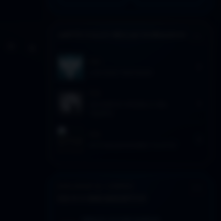
ARTÍCULOS RELACIONADOS
Activar modo claro de lectura
Sin distracciones
2026
LOS DOS TESTIGOS
2026
UN NUEVO MODELO DEL
TIEMPO
2026
ACTUALIZACIONES 3-6-9-12
EXPLORAR EL CORPUS
DESCUBRIMIENTOS
SEÑALES: LECTURA SUGERIDA