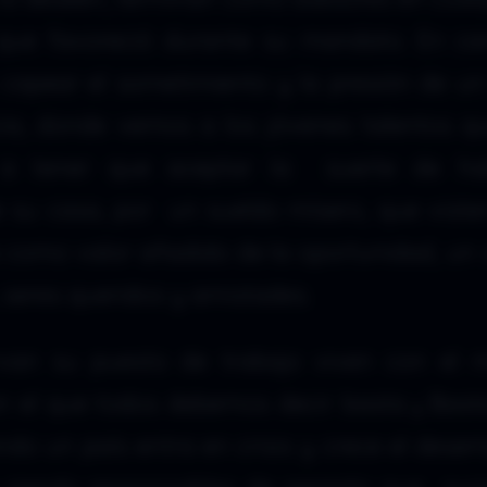
que favoreció durante su mandato. En ca
capear el sometimiento y la presión de un
cia, donde vemos a los jóvenes talentos qu
s a tener que aceptar la suerte de ha
e su casa, por un sueldo mísero, que vist
 como valor añadido de la oportunidad, un s
a, seres queridos y amistades.
rvan su puesto de trabajo viven con el 
 el que todos debemos decir: basta ¡¡ Basta
ndo un país entra en crisis y crece el desem