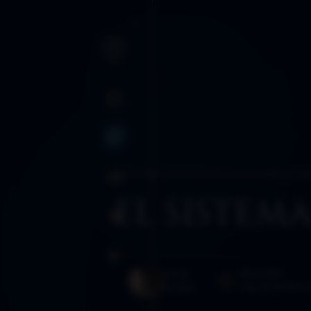
INICIO
BLOG
BLOG
›
AÑO 2015
›
ARTÍCULOS DDLA
›
123. EL S
SANCTUM
EL SISTEM
RUTAS
GLOSARIO
AUTOR
PUBLICADO
Morféo
1 de diciembre 