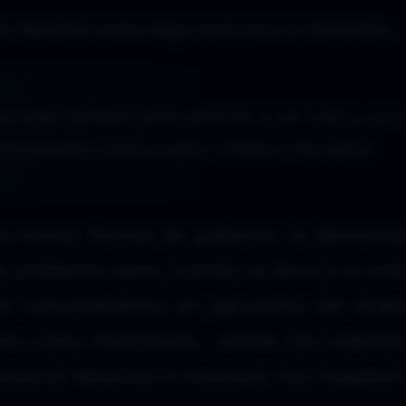
a libertad como algo exclusivo e inherente.
ue todo hombre tenía derecho a ser oído y que 
untamente, como pueblo.”
(Nelson Mandela)
s tantas formas de gobierno, la democrac
el problema viene, cuando se lleva a la prác
 convirtiéndolos en ejecutores del dise
asa como marionetas, donde nos creemos
nuestros derechos e intereses, nos respeta