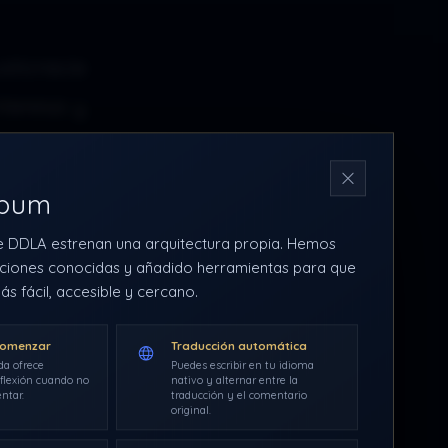
ticracia
teresa y
a quienes
N
forma de
rbum
sted o yo
e DDLA estrenan una arquitectura propia. Hemos
ciones conocidas y añadido herramientas para que
ás fácil, accesible y cercano.
ed crean
comenzar
Traducción automática
 hasta la
da ofrece
Puedes escribir en tu idioma
flexión cuando no
nativo y alternar entre la
 físico y
ntar.
traducción y el comentario
original.
enadores,