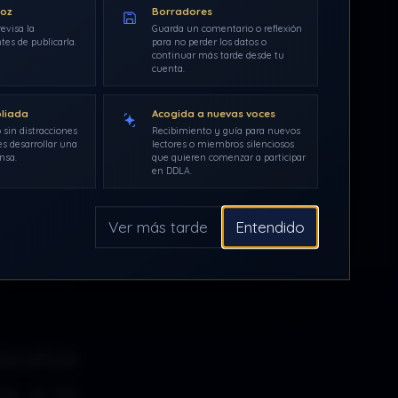
voz
Borradores
etc, etc.,
evisa la
Guarda un comentario o reflexión
tes de publicarla.
para no perder los datos o
continuar más tarde desde tu
acional,
cuenta.
racia, el
pliada
Acogida a nuevas voces
de leyes,
 sin distracciones
Recibimiento y guía para nuevos
s desarrollar una
lectores o miembros silenciosos
nsa.
que quieren comenzar a participar
recen la
en DDLA.
e la ley.
Ver más tarde
Entendido
poniendo
gobierno
beneficia
s, si no