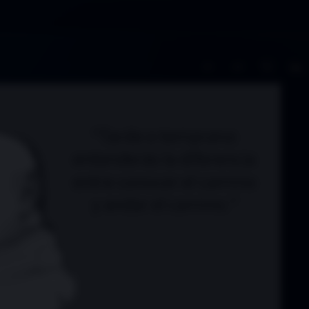
A−
A+