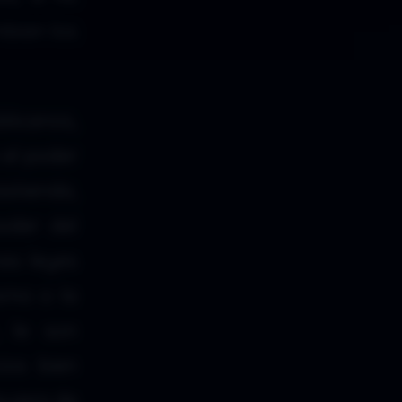
mbian los
blicanos,
 el poder
stienda,
oder del
as leyes
smo o la
, le son
ios bien
quiera de