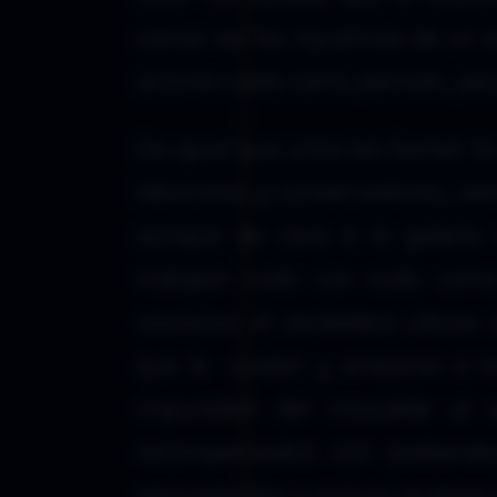
cansa ver las injusticias de un
actores cada cierto periodo, per
Da igual que unos les llamen l
laboristas y conservadores, sie
aunque de cara a la galería 
trabajan codo con codo como e
sionismo, el verdadero cáncer
que le cuidan y amparan a los
impunidad del intocable al 
recompensados con prebendas, 
remunerados o incluso quienes 