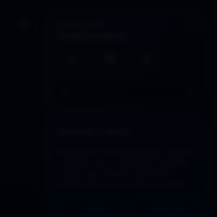
INTERACCIÓN
Guardar artículo
HERRAMIENTAS
Búsqueda local
Imprimir / PDF
Compartir
Buscar en todo DDLA
APOYAR A DDLA
Este espacio se sostiene gracias a quienes
colaboran con su continuidad. Si quieres
contribuir y/o necesitas equilibrar lo
recibido, aquí tienes la opción de donar:
PAYPAL
MERCADO PAGO