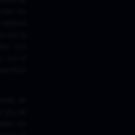
mbio los
 sistema
e por la
llar una
en con el
acrificio
miedo de
 ya ¡¡ de
pleo, los