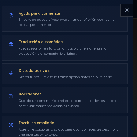
NAVEGACIÓN
ÍNDICE
HERRAMIENTAS
2015
Ayuda para comenzar
DDLA
El icono de ayuda ofrece preguntas de reflexión cuando no
sabes qué comentar.
Guarda
INICIO
BLOG
Traducción automática
Puedes escribir en tu idioma nativo y alternar entre la
traducción y el comentario original.
SANCTUM
RUTAS
Dictado por voz
GLOSARIO
Graba tu voz y revisa la transcripción antes de publicarla.
Borradores
Guarda un comentario o reflexión para no perder los datos o
BLOG
›
AÑO 2015
›
DDLA TV
›
52. EL PODER DE LA PALABRA 1×08 – CRISIS
continuar más tarde desde tu cuenta.
El poder de la
palabra 1×08 –
Escritura ampliada
Abre un espacio sin distracciones cuando necesites desarrollar
una aportación extensa.