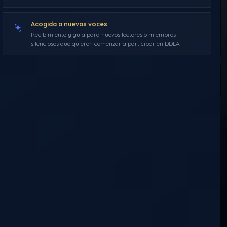
Crisis
Acogida a nuevas voces
Recibimiento y guía para nuevos lectores o miembros
Morféo
23 de junio de 2015
16:58
1 comentario
silenciosos que quieren comenzar a participar en DDLA.
A−
A+
Activar modo c
CRISIS