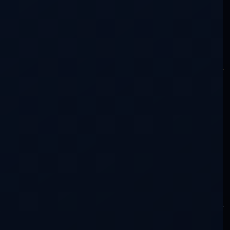
No necesitas saber más que nadie. Una duda, una experiencia
o algo que se haya movido en ti ya es una aportación.
Cómo participar
Escribir en la conversación
Lo siento, debes estar
conectado
para publicar un
comentario.
Buscar en la conversación
Más recientes
Más antiguos
Más votados
Con actividad