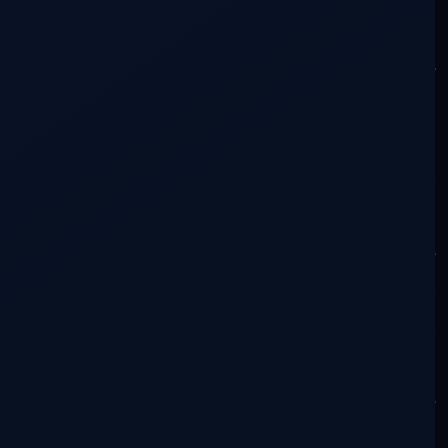
ubicación de cada uno en el espacio, la
perspectiva que tiene del lugar que
ocupa y la visión que posee de la
montaña.
Antes de empezar el verdadero camino
interior, habremos de sentir la necesidad
de la desnudez, de desembarazarnos de
los antiguos ropajes que de nada nos
sirvieron salvo para confundir; de ideas,
preconceptos y arquetipos que serán un
estorbo para caminar ligeros de equipaje
y aventureros de corazón.