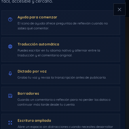
fácil, accesible y cercano.
NAVEGACIÓN
ÍNDICE
HERRAMIENTAS
2015
DDLA
Ayuda para comenzar
El icono de ayuda ofrece preguntas de reflexión cuando no
sabes qué comentar.
Guarda
INICIO
BLOG
Traducción automática
Puedes escribir en tu idioma nativo y alternar entre la
SANCTUM
RUTAS
traducción y el comentario original.
Dictado por voz
GLOSARIO
Graba tu voz y revisa la transcripción antes de publicarla.
BLOG
›
AÑO 2015
›
DDLA TV
›
40. EL PODER DE LA PALABRA 1×05 – UN CAMINO MUY PARTICULAR
El poder de la
Borradores
Guarda un comentario o reflexión para no perder los datos o
palabra 1×05 – Un
continuar más tarde desde tu cuenta.
camino muy
Escritura ampliada
Abre un espacio sin distracciones cuando necesites desarrollar