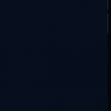
AGENDA
ARTÍCULO SIGUIENTE
ENERGÍAS (IV)
PARTICIPACIÓN
Comentarios (0)
0
voces en la conversación
0 lectores silenciosos
Tu mirada también tiene lugar aquí.