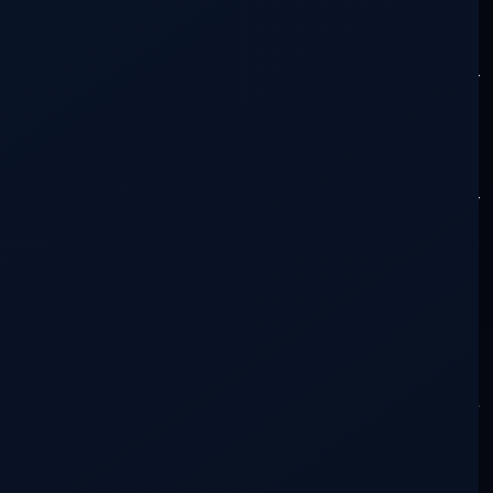
nuestra liberación. Cuando en realidad
ésta yace escondida en nuestro interior
esperando sean dados los pasos para
encontrarla.
En verdad sólo podemos encontrar
mapas, itinerarios trazados con las
señales que otros han ido dejando en su
caminar para viajar del valle a la
montaña; pero no un camino, pues el
camino lo hace uno mismo desde que
decide dar el primer paso, y es tan
particular como particular es la distinta