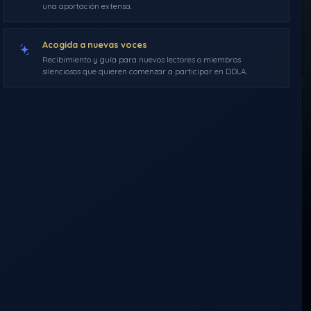
particular
una aportación extensa.
Acogida a nuevas voces
Morféo
2 de junio de 2015
16:55
0 comentarios
Recibimiento y guía para nuevos lectores o miembros
silenciosos que quieren comenzar a participar en DDLA.
A−
A+
Activar modo c
UN CAMINO MUY PARTICULAR