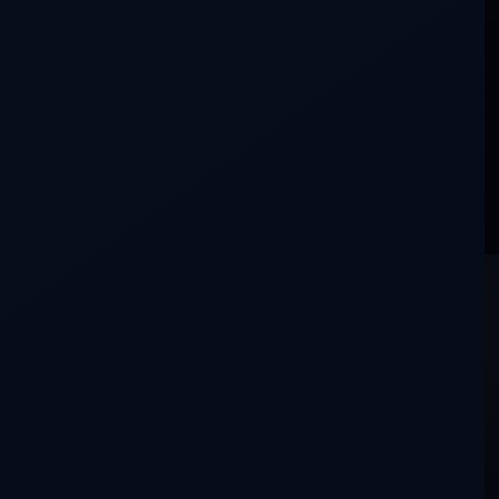
No hay aportaciones que coincidan con esta búsqueda.
La conversación aún está en silencio.
DDLA
NADA ES LO QUE PARECE
CONTACTO