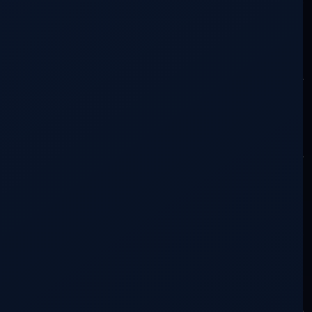
recorriendo las señales del sendero. Pero
algo que solemos olvidar con frecuencia
es que cada uno debe recorrer su
particular camino, a base de esfuerzo, de
experiencia vivida, con cada paso y con
cada acción ganada a pulso con la
decisión y la voluntad unidas en pro de
un propósito superior.
Leemos, buscamos, investigamos y
perseguimos el conocimiento
trascendente. Muchas veces con la
secreta esperanza de encontrar la clave,
el secreto, la llave que abra la puerta de