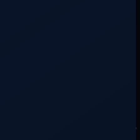
Muchos dicen que hay un camino para
volver a conectar con el Ser, que hay una
senda por recorrer que pasa
inevitablemente por unos puntos más o
menos enunciados y descritos. Muchas
herramientas se han puestos a
disposición de este camino y muchas
indicaciones se han dado para ir