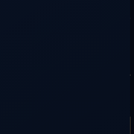
tiempo se ocupará de borrar, pues el
camino nunca existió de verdad, sino que
nosotros fuimos el Camino.
ÁNGEL
Programa completo
D
DLA Tv 1×05 – Señales del
Camino
ARTÍCULO ANTERIOR
LA OTRA HISTORIA 1×05 – HOY
QUEREMOS HABLARLES DE LA