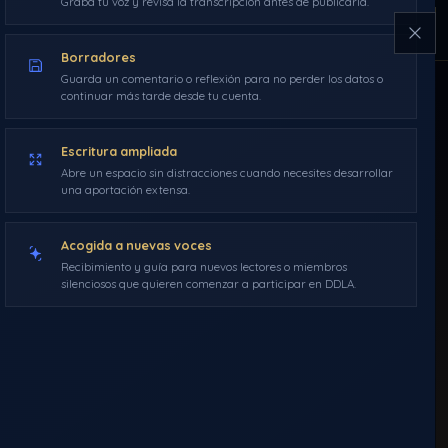
Graba tu voz y revisa la transcripción antes de publicarla.
NAVEGACIÓN
ÍNDICE
HERRAMIENTAS
2015
DDLA
Borradores
Guarda un comentario o reflexión para no perder los datos o
continuar más tarde desde tu cuenta.
Guarda
INICIO
BLOG
Escritura ampliada
Abre un espacio sin distracciones cuando necesites desarrollar
SANCTUM
RUTAS
una aportación extensa.
Acogida a nuevas voces
GLOSARIO
Recibimiento y guía para nuevos lectores o miembros
silenciosos que quieren comenzar a participar en DDLA.
BLOG
›
AÑO 2015
›
ARTÍCULOS DDLA
›
01. SELECCIONES