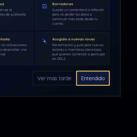
voz
Borradores
evisa la
Guarda un comentario o reflexión
tes de publicarla.
para no perder los datos o
continuar más tarde desde tu
cuenta.
pliada
Acogida a nuevas voces
 sin distracciones
Recibimiento y guía para nuevos
s desarrollar una
lectores o miembros silenciosos
nsa.
que quieren comenzar a participar
en DDLA.
Ver más tarde
Entendido