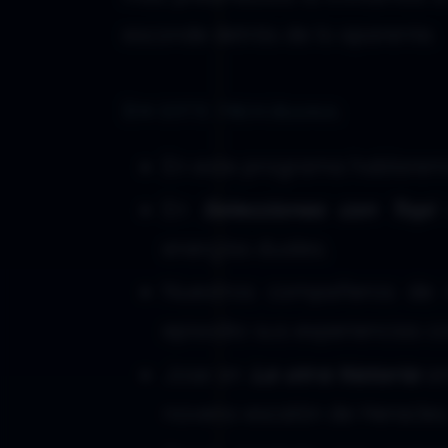
esconde detrás de lo aparente.
En este programa:
En este programa hablaremo
En
Selecciones con Topi
c
energías duales.
Nuestros compañeros de
episodio sus experiencias c
Jose en
La otra historia
am
noveno escalón de Heracles