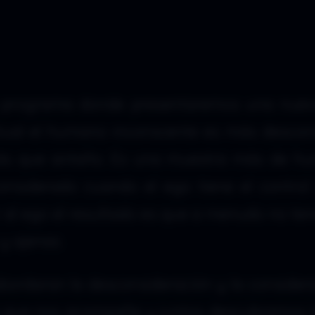
o programa donde presentaremos una nuev
ctual el humano inconscente es más descon
ás que antaño. Es una muestra más de h
onsiderado cuando el ego tiene el control
 al ego el resultado es que a menudo no te
 y ajenas
bordaran la desconsideración y la considera
 que nos acompañe y juntos descubramos l