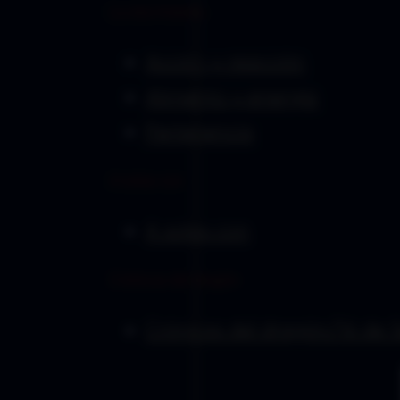
La otra historia
Acción y reacción
Alimento y energía
Pertenencia
A solas con
A solas con
Crónicas del dragón
Crónicas del dragón/16 de 