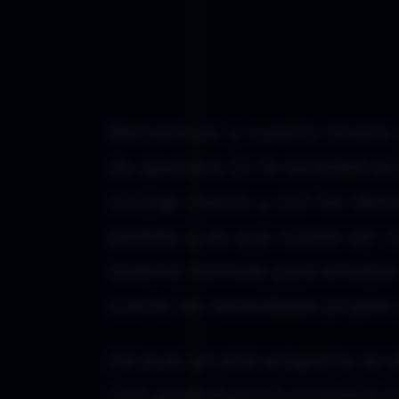
Bienvenidos a nuestro noven
de opuestos. En la sociedad a
consigo mismo y con los dem
perdida y es que cuesta ser c
sistema montado para ensalzar
cuenta las necesidades propias
Así pues en este programa se a
más preambulos lo invitamos a