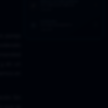
SEÑALES: LECTURA SUGERIDA
LA CAÍDA DE GRECIA
1 Feb 2017
EFEMÉRIDES
ÚLTIMO MOMENTO
7 Ago 2019
a pareja
siderado
umanidad
 y en un
nemos en
ción. Sin
o que se