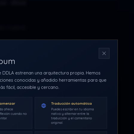
os doce
na nueva
esta vez
N
rbum
e DDLA estrenan una arquitectura propia. Hemos
de David
ciones conocidas y añadido herramientas para que
 2016.
ás fácil, accesible y cercano.
comenzar
Traducción automática
da ofrece
Puedes escribir en tu idioma
flexión cuando no
nativo y alternar entre la
ntar.
traducción y el comentario
original.
es