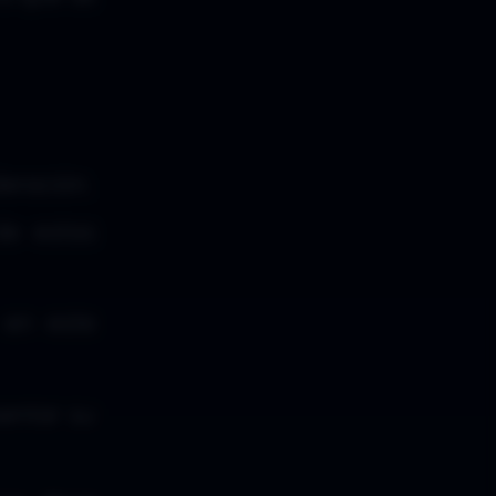
eración.
de estas
 en este
entar su