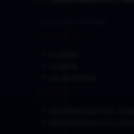
Índice
2017
Enlaces de Interés:
Selecciones con Topí
La verdad
La fuente
Las 10 mentiras
Desde la radio
DDLA Radio Sur 4 x 9 – Des
DDLA Radio Sur 4 x 9 – Desc