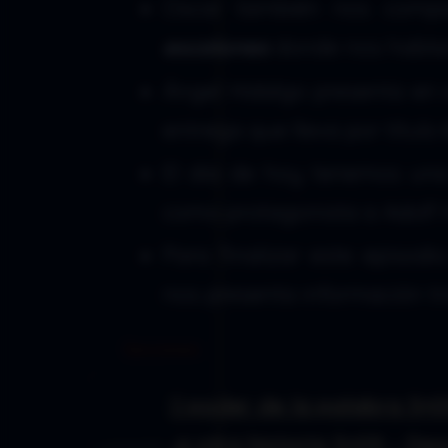
Oscar también nos compa
escalones
donde nos hablara
Ángel Hidalgo presenta en 
entrega que lleva por título
El día de hoy tenemos un
como protagonista a Adolf Hi
Para finalizar este episod
nos presenta información t
Secciones:
El poder de la palabra 5×
La otra historia 5×09 – De