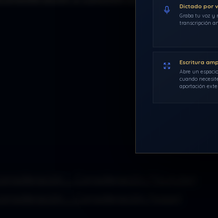
Dictado por 
Graba tu voz y r
transcripción an
Escritura am
Abre un espacio
cuando necesite
aportación exte
consideración – Consideración (Youtube)
onsideración – Consideración (Ivoox)