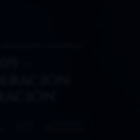
 – DESCONSIDERACIÓN Y CONSIDERACIÓN
09 –
deración
ración
HORA
PARTICIPACIÓN
17
23:57
0 comentarios