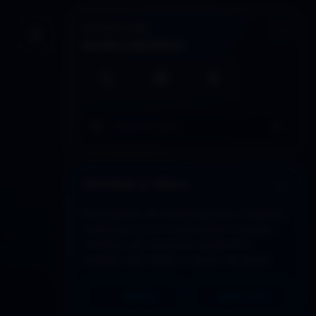
INTERACCIÓN
Guardar artículo
HERRAMIENTAS
Búsqueda local
Imprimir / PDF
Compartir
Buscar en todo DDLA
APOYAR A DDLA
Este espacio se sostiene gracias a quienes
colaboran con su continuidad. Si quieres
contribuir y/o necesitas equilibrar lo
recibido, aquí tienes la opción de donar:
PAYPAL
MERCADO PAGO