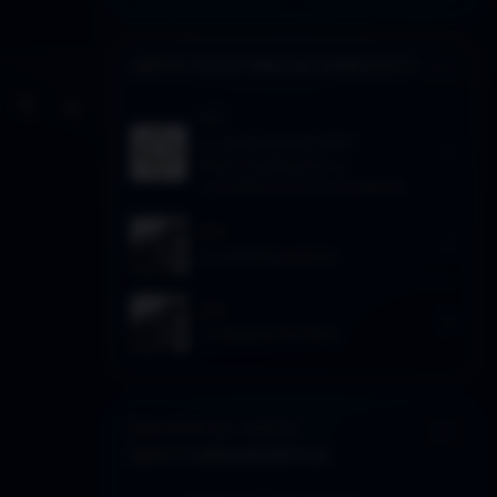
ARTÍCULOS RELACIONADOS
Activar modo claro de lectura
Sin distracciones
2017
La otra historia 5×09 –
Desconsideración y
consideración/12 escalones
2024
CONSIDERACIONES
2024
CONSIDERACIONES
EXPLORAR EL CORPUS
DESCUBRIMIENTOS