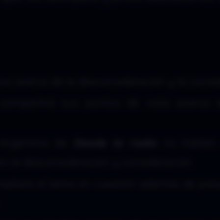
s acerca de la desconsideración y la consid
ompartirá sus puntos de vista acerca 
 Argentina de
Desde la radio
no hablan
on la desconsideración y consideración.
pliará el tema en cuestión además de pres
.