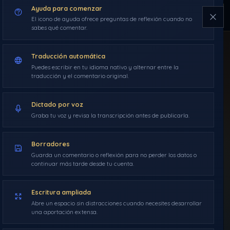
Ayuda para comenzar
NAVEGACIÓN
ÍNDICE
HERRAMIENTAS
2017
El icono de ayuda ofrece preguntas de reflexión cuando no
DDLA
sabes qué comentar.
Guarda
Traducción automática
INICIO
BLOG
Puedes escribir en tu idioma nativo y alternar entre la
traducción y el comentario original.
SANCTUM
RUTAS
Dictado por voz
Graba tu voz y revisa la transcripción antes de publicarla.
GLOSARIO
Borradores
Guarda un comentario o reflexión para no perder los datos o
continuar más tarde desde tu cuenta.
BLOG
›
AÑO 2017
›
DDLA TV
›
80. EL PODER DE LA PALABRA 5×09 – CONSIDERANDO
El poder de la
Escritura ampliada
Abre un espacio sin distracciones cuando necesites desarrollar
palabra 5×09 –
una aportación extensa.