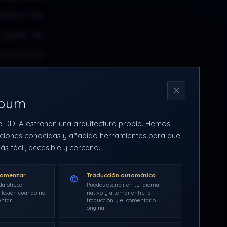
ueron las
partir de
evolución
 cuerpo de
N
→g4, y la
rbum
4, con un
e DDLA estrenan una arquitectura propia. Hemos
conexión,
ciones conocidas y añadido herramientas para que
ás fácil, accesible y cercano.
grado por
una forma
comenzar
Traducción automática
da ofrece
Puedes escribir en tu idioma
 del latín
flexión cuando no
nativo y alternar entre la
ntar.
traducción y el comentario
original.
istóteles