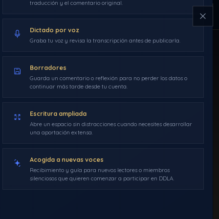
traducción y el comentario original.
NAVEGACIÓN
ÍNDICE
HERRAMIENTAS
2016
DDLA
Dictado por voz
Graba tu voz y revisa la transcripción antes de publicarla.
Guarda
INICIO
BLOG
Borradores
Guarda un comentario o reflexión para no perder los datos o
BLOG
›
AÑO 2016
›
DDLA TV
›
continuar más tarde desde tu cuenta.
SANCTUM
RUTAS
10. RASGANDO LA REALIDAD 2×12 – LOS CINCO VENENOS BLANCOS
PARTE DOS
Rasgando la
Escritura ampliada
GLOSARIO
Abre un espacio sin distracciones cuando necesites desarrollar
realidad 2×12 –
una aportación extensa.
Los cinco
Acogida a nuevas voces
Recibimiento y guía para nuevos lectores o miembros
venenos
silenciosos que quieren comenzar a participar en DDLA.
blancos parte