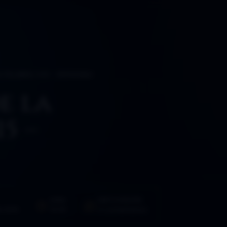
A PALABRA 2×15 – IMPARABLE
e la
5 –
HORA
PARTICIPACIÓN
e 2016
10:59
0 comentarios