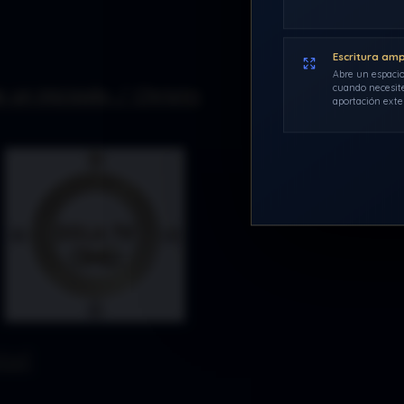
Escritura am
Abre un espacio
cuando necesite
 un iniciado / Christo
aportación exte