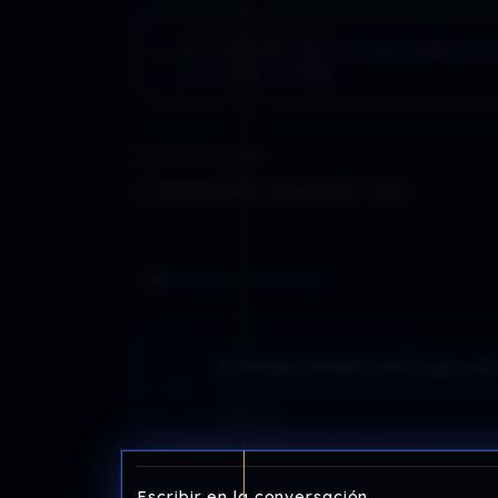
ARTÍCULO ANTERIOR
EL PODER DE LA PALABRA 2×
VOLVER A SER
PARTICIPACIÓN
Comentarios (0)
0
voces en la conversación
Tu mirada también tiene lugar aqu
No necesitas saber más que nadie. Una duda, u
aportación.
Escribir en la conversación