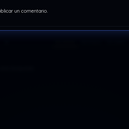
blicar un comentario.
Más recientes
Más antiguos
Más votados
esta búsqueda.