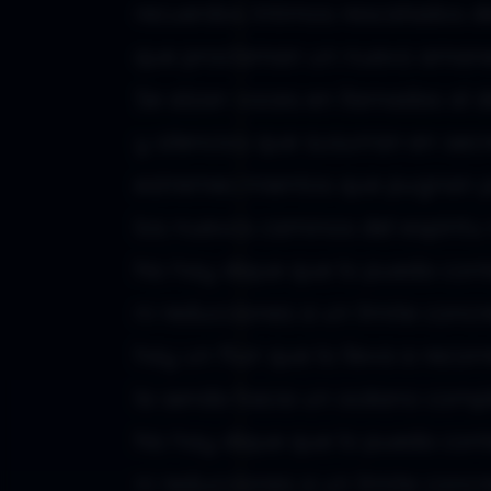
recuerdos íntimos rescatados de
que proclaman un nuevo amane
Se alzan voces en llamadas al 
y silencios que susurran en secr
estremecimientos que pugnan p
los nuevos caminos del espíritu 
No hay dique que lo pueda con
ni reducciones a un límite concr
hay un fluir que lo lleva a recorr
la senda hacia un océano compl
No hay dique que lo pueda con
ni reducciones a un límite concr