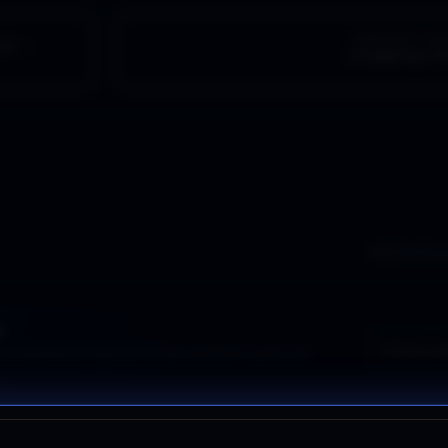
ARTÍCULO SI
15 –
CONTACT
0 lectore
í.
Cómo par
na experiencia o algo que se haya movido en ti ya es una