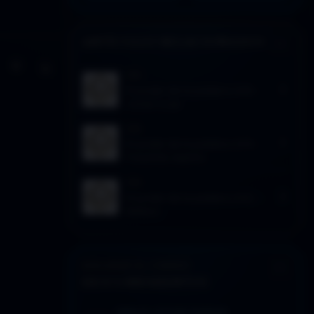
ARTÍCULOS RELACIONADOS
Activar modo claro de lectura
Sin distracciones
2016
El poder de la palabra 2×15 –
Volver a ser
2016
El poder de la palabra 2×14 –
Forjando espíritu
2016
El poder de la palabra 2×12 –
Belleza
EXPLORAR EL CORPUS
DESCUBRIMIENTOS
SEÑALES: LECTURA SUGERIDA