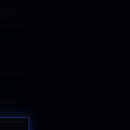
GUIENTE
O ET
s silenciosos
ticipar