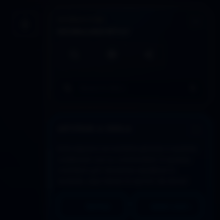
INTERACCIÓN
Guardar artículo
HERRAMIENTAS
Búsqueda local
Imprimir / PDF
Compartir
Buscar en todo DDLA
APOYAR A DDLA
Este espacio se sostiene gracias a quienes
colaboran con su continuidad. Si quieres
contribuir y/o necesitas equilibrar lo
recibido, aquí tienes la opción de donar:
PAYPAL
MERCADO PAGO