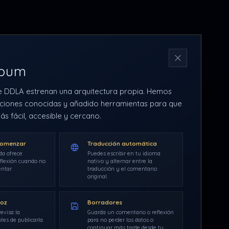
N
rbum
e DDLA estrenan una arquitectura propia. Hemos
ciones conocidas y añadido herramientas para que
ás fácil, accesible y cercano.
comenzar
Traducción automática
da ofrece
Puedes escribir en tu idioma
flexión cuando no
nativo y alternar entre la
ntar.
traducción y el comentario
original.
voz
Borradores
evisa la
Guarda un comentario o reflexión
tes de publicarla.
para no perder los datos o
continuar más tarde desde tu