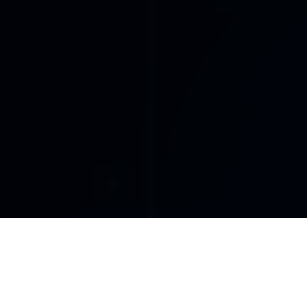
CO
DDLA
de
NADA ES LO QUE PARECE