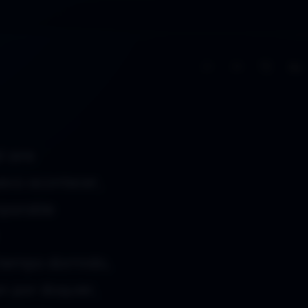
A−
A+
 aire
uevo acontecer,
mparable
 tiempo dormido,
n por doquier,