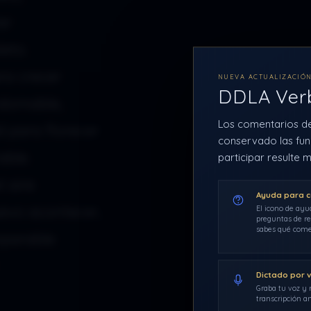
er
eto.
ra crecer
NUEVA ACTUALIZACIÓ
DDLA Ve
ndomable,
Los comentarios d
d para florecer
conservado las fun
able.
participar resulte m
 aire
Ayuda para 
uevo acontecer,
El icono de ayu
preguntas de re
sabes qué come
mparable
Dictado por 
Graba tu voz y r
transcripción an