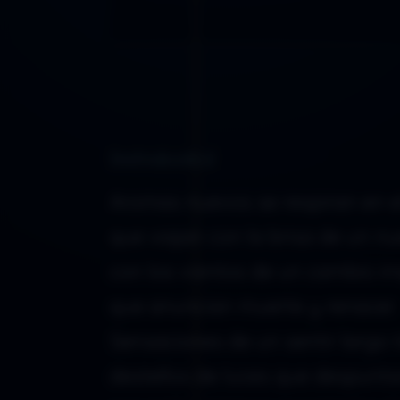
Imparable
Aromas nuevos se respiran en el
que viajan con la brisa de un n
con los vientos de un cambio i
que anuncian muerte y renacer.
Sensaciones de un sentir largo
destellos de luces que despunta