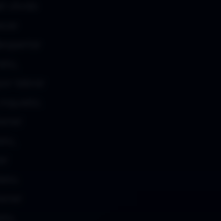
l olvido
cer.
despertar
eto,
or labrar
inquieto.
tener
eto,
er
eto.
tener
eto,