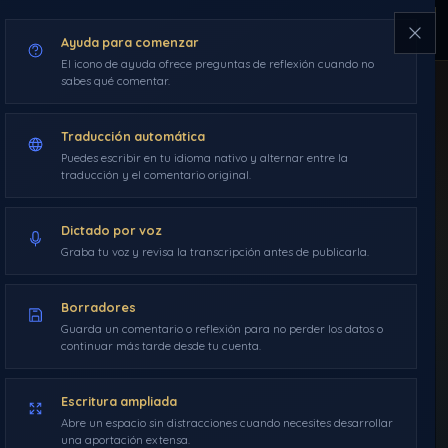
NAVEGACIÓN
ÍNDICE
HERRAMIENTAS
2016
Ayuda para comenzar
DDLA
El icono de ayuda ofrece preguntas de reflexión cuando no
sabes qué comentar.
Guarda
INICIO
BLOG
Traducción automática
Puedes escribir en tu idioma nativo y alternar entre la
traducción y el comentario original.
SANCTUM
RUTAS
Dictado por voz
GLOSARIO
Graba tu voz y revisa la transcripción antes de publicarla.
BLOG
›
AÑO 2016
›
DDLA TV
›
50. EL PODER DE LA PALABRA 3×02 – EL VERDADERO CAMBIO
Borradores
El poder de la
Guarda un comentario o reflexión para no perder los datos o
continuar más tarde desde tu cuenta.
palabra 3×02 – El
verdadero
Escritura ampliada
Abre un espacio sin distracciones cuando necesites desarrollar
una aportación extensa.