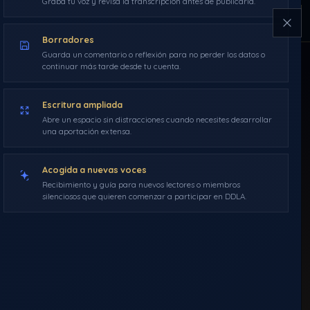
Graba tu voz y revisa la transcripción antes de publicarla.
NAVEGACIÓN
ÍNDICE
HERRAMIENTAS
2016
DDLA
Borradores
Guarda un comentario o reflexión para no perder los datos o
continuar más tarde desde tu cuenta.
Guarda
INICIO
BLOG
Escritura ampliada
Abre un espacio sin distracciones cuando necesites desarrollar
SANCTUM
RUTAS
una aportación extensa.
Acogida a nuevas voces
GLOSARIO
Recibimiento y guía para nuevos lectores o miembros
silenciosos que quieren comenzar a participar en DDLA.
BLOG
›
AÑO 2016
›
ARTÍCULOS DDLA
›
35. FORMAGENESIS (II)
FORMAGENESIS