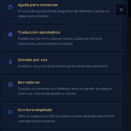
Ayuda para comenzar
NAVEGACIÓN
ÍNDICE
HERRAMIENTAS
2016
El icono de ayuda ofrece preguntas de reflexión cuando no
DDLA
sabes qué comentar.
Guarda
Traducción automática
INICIO
BLOG
Puedes escribir en tu idioma nativo y alternar entre la
traducción y el comentario original.
SANCTUM
RUTAS
Dictado por voz
Graba tu voz y revisa la transcripción antes de publicarla.
GLOSARIO
BLOG
›
AÑO 2016
›
DDLA TV
›
Borradores
173. EL PODER DE LA PALABRA 4×09 – ENTRE ÁNGELES Y DEMONIOS
Guarda un comentario o reflexión para no perder los datos o
El poder de la
continuar más tarde desde tu cuenta.
palabra 4×09 –
Escritura ampliada
Abre un espacio sin distracciones cuando necesites desarrollar
Entre ángeles y
una aportación extensa.