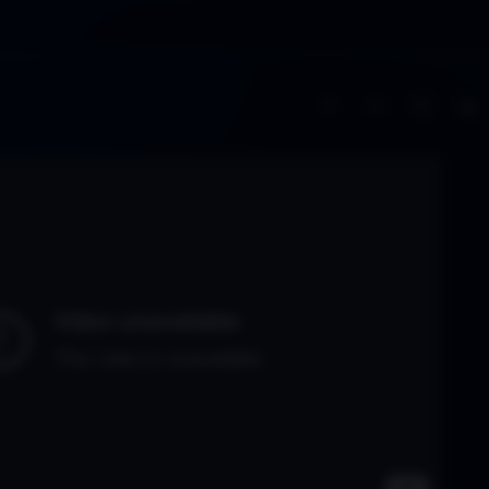
A−
A+