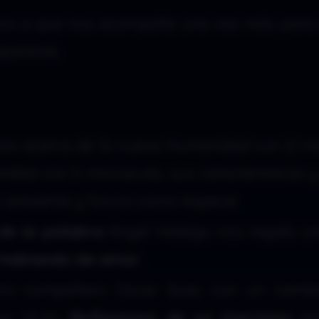
amos a que nos acompañe una vez más para 
aparente.
mos acerca de la nueva Humanidad con
H
ma
ndad con h minúscula, sus características y
 presente y futuro como especie.
de la palabra
Ángel Hidalgo nos regala u
Hablando de amor
.
tro compañero Oscar Soac con un cambi
or título
Reflexiones de un marciano
do