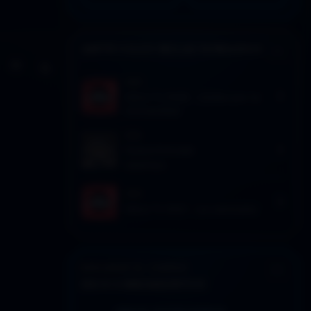
ARTÍCULOS RELACIONADOS
Activar modo claro de lectura
Sin distracciones
2020
DDLA Tv 9×08 – Unidos por la
Humanidad
2026
Nueva Entrada
Subtítulo
2020
DDLA Tv 9×01 – La carnicería
EXPLORAR EL CORPUS
DESCUBRIMIENTOS