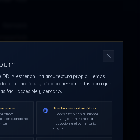
 llamará
mpartirá
N
rbum
a a las
mano, un
e DDLA estrenan una arquitectura propia. Hemos
ciones conocidas y añadido herramientas para que
ción de
ás fácil, accesible y cercano.
nalmente
comenzar
Traducción automática
muestren
da ofrece
Puedes escribir en tu idioma
flexión cuando no
nativo y alternar entre la
ntar.
traducción y el comentario
original.
rspectiva