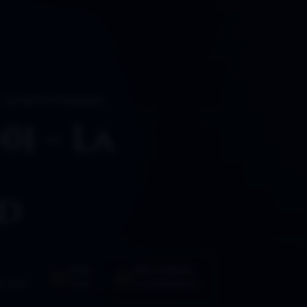
1 – LA NUEVA HUMANIDAD
01 – La
d
HORA
PARTICIPACIÓN
e 2016
21:46
3 comentarios