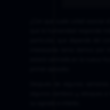
¿Con que suele usted asociar e
que la humanidad responde más
particular, que depende del co
interesante tema damos por i
estará centrada en la nueva Hu
primer episodio.
Después de algunas semanas 
algunos cambios y retoques a 
su agrado e interés.