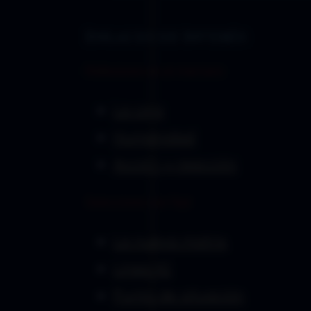
Enlaces de Interés:
Reflexiones de un marciano
La caja
Humanidad
Acción y reacción
Selecciones con Topí
La nueva matrix
Línea 42
Punto de situación