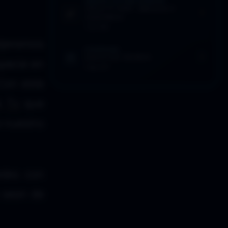
SEÑALES: LECTURA SUGERIDA
DDLA Tv 4×09 – Ángeles y
demonios
7 Dic 2016
dijeramos
EFEMÉRIDES
JUEGO DE TRONOS
pecie en
5 Ago 2017
 Con este
A
Tv
que
e nuestro
edes con
 sean de