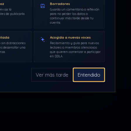
voz
Borradores
evisa la
Guarda un comentario o reflexión
tes de publicarla.
para no perder los datos o
continuar más tarde desde tu
ñeros de
cuenta.
ión nos
pliada
Acogida a nuevas voces
dad con H
 sin distracciones
Recibimiento y guía para nuevos
s desarrollar una
lectores o miembros silenciosos
nsa.
que quieren comenzar a participar
en DDLA.
presenta
Ver más tarde
Entendido