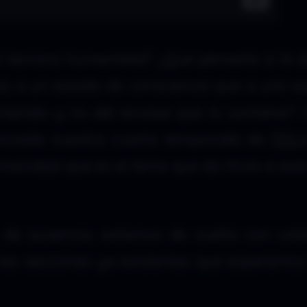
l termino humanidad? ¿Que pensaría si le 
 a un estado de consciencia que a una es
ntenido y no del envase que lo contiene?.
niciada nuestra cuarta temporada de
DDL
manidad que es el tema que da titulo a est
de ausencia, estamos de vuelta con ust
las secciones ya existentes que esperamos