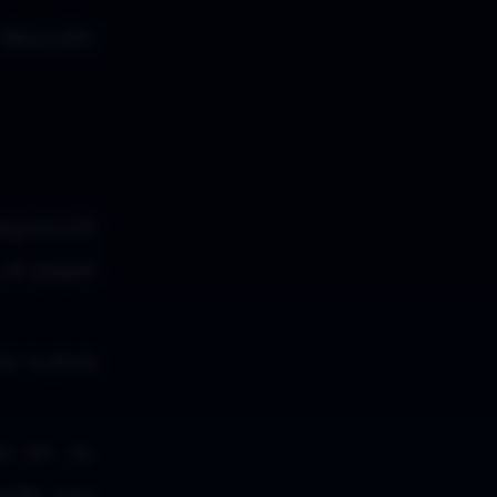
descubir
yúscula
 el papel
na nueva
o en su
nde nos