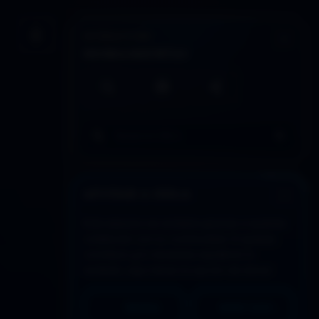
INTERACCIÓN
Guardar artículo
HERRAMIENTAS
Búsqueda local
Imprimir / PDF
Compartir
Buscar en todo DDLA
APOYAR A DDLA
Este espacio se sostiene gracias a quienes
colaboran con su continuidad. Si quieres
contribuir y/o necesitas equilibrar lo
recibido, aquí tienes la opción de donar:
PAYPAL
MERCADO PAGO