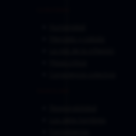
La otra historia
Humanidad
Mercado y cabala
La raíz de la inflexión
Masa crítica
Consciencia colectiva
Desde la radio
Responsbilidad
Los siete hombres
Formatierras