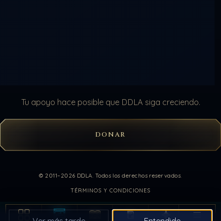
Telegram
Instagram
Facebook
YouTube
X
VISITAS
COLABORAR
Tu apoyo hace posible que DDLA siga creciendo.
DONAR
© 2011–2026 DDLA. Todos los derechos reservados.
TÉRMINOS Y CONDICIONES