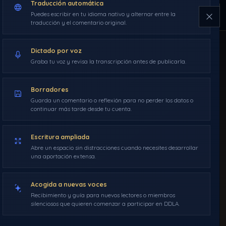
Traducción automática
NAVEGACIÓN
Puedes escribir en tu idioma nativo y alternar entre la
ÍNDICE
HERRAMIENTAS
2011
traducción y el comentario original.
DDLA
Dictado por voz
Guarda
INICIO
BLOG
Graba tu voz y revisa la transcripción antes de publicarla.
Borradores
SANCTUM
RUTAS
Guarda un comentario o reflexión para no perder los datos o
continuar más tarde desde tu cuenta.
GLOSARIO
Escritura ampliada
Abre un espacio sin distracciones cuando necesites desarrollar
una aportación extensa.
Acogida a nuevas voces
BLOG
›
AÑO 2011
›
ARTÍCULOS DDLA
›
10. LOS AMOS DEL MUNDO
Recibimiento y guía para nuevos lectores o miembros
LOS AMOS DEL
silenciosos que quieren comenzar a participar en DDLA.