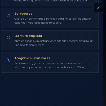
Graba tu voz y revisa la transcripción antes de publicarla.
NAVEGACIÓN
ÍNDICE
HERRAMIENTAS
2012
DDLA
Borradores
Guarda un comentario o reflexión para no perder los datos o
continuar más tarde desde tu cuenta.
Guarda
INICIO
BLOG
Escritura ampliada
Abre un espacio sin distracciones cuando necesites desarrollar
SANCTUM
RUTAS
una aportación extensa.
Acogida a nuevas voces
GLOSARIO
Recibimiento y guía para nuevos lectores o miembros
silenciosos que quieren comenzar a participar en DDLA.
BLOG
›
AÑO 2012
›
ARTÍCULOS DDLA
›
70. RELAX